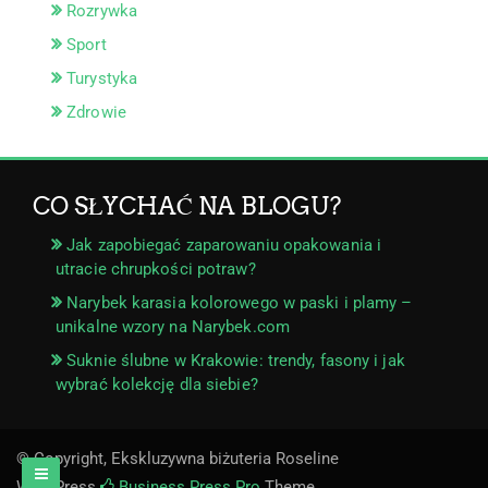
Rozrywka
Sport
Turystyka
Zdrowie
CO SŁYCHAĆ NA BLOGU?
Jak zapobiegać zaparowaniu opakowania i
utracie chrupkości potraw?
Narybek karasia kolorowego w paski i plamy –
unikalne wzory na Narybek.com
Suknie ślubne w Krakowie: trendy, fasony i jak
wybrać kolekcję dla siebie?
© Copyright, Ekskluzywna biżuteria Roseline
WordPress
Business Press Pro
Theme