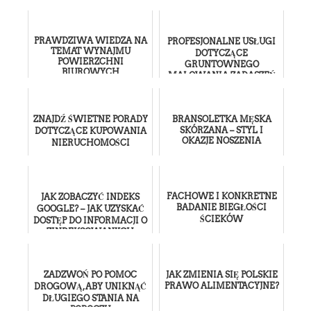
PRAWDZIWA WIEDZA NA
PROFESJONALNE USŁUGI
TEMAT WYNAJMU
DOTYCZĄCE
POWIERZCHNI
GRUNTOWNEGO
BIUROWYCH
MALOWANIA ZADASZEŃ
ZNAJDŹ ŚWIETNE PORADY
BRANSOLETKA MĘSKA
SKÓRZANA – STYL I
DOTYCZĄCE KUPOWANIA
OKAZJE NOSZENIA
NIERUCHOMOŚCI
FACHOWE I KONKRETNE
JAK ZOBACZYĆ INDEKS
BADANIE BIEGŁOŚCI
GOOGLE? – JAK UZYSKAĆ
ŚCIEKÓW
DOSTĘP DO INFORMACJI O
ZINDEKSOWANYCH
STRONACH W GOOGLE?
ZADZWOŃ PO POMOC
JAK ZMIENIA SIĘ POLSKIE
PRAWO ALIMENTACYJNE?
DROGOWĄ, ABY UNIKNĄĆ
DŁUGIEGO STANIA NA
POBOCZU