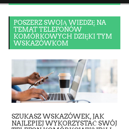
POSZERZ SWOJĄ WIEDZĘ NA
TEMAT TELEFONÓW
KOMÓRKOWYCH DZIĘKI TYM
WSKAZÓWKOM
SZUKASZ WSKAZÓWEK, JAK
NAJLEPIEJ WYKORZYSTAĆ SWÓJ