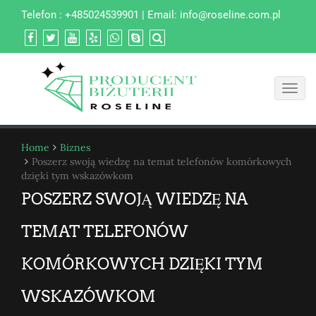
Telefon : +485024539901 | Email:
info@roseline.com.pl
Toggl
navig
Home
Biznes
Poszerz swoją wiedzę na temat telefonów komórkowych
dzięki tym wskazówkom
POSZERZ SWOJĄ WIEDZĘ NA
TEMAT TELEFONÓW
KOMÓRKOWYCH DZIĘKI TYM
WSKAZÓWKOM