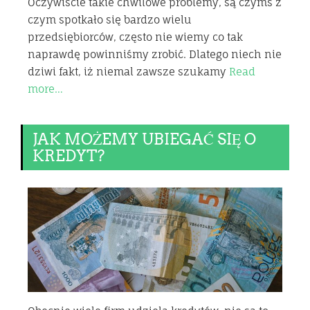
Oczywiście takie chwilowe problemy, są czymś z
czym spotkało się bardzo wielu
przedsiębiorców, często nie wiemy co tak
naprawdę powinniśmy zrobić. Dlatego niech nie
dziwi fakt, iż niemal zawsze szukamy
Read
more…
JAK MOŻEMY UBIEGAĆ SIĘ O
KREDYT?