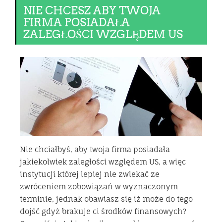
NIE CHCESZ ABY TWOJA
FIRMA POSIADAŁA
ZALEGŁOŚCI WZGLĘDEM US
Nie chciałbyś, aby twoja firma posiadała
jakiekolwiek zaległości względem US, a więc
instytucji której lepiej nie zwlekać ze
zwróceniem zobowiązań w wyznaczonym
terminie, jednak obawiasz się iż może do tego
dojść gdyż brakuje ci środków finansowych?