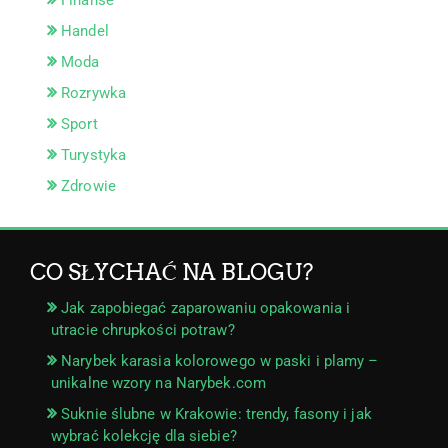
Handel
Moda
Rozrywka
Sport
Turystyka
Zdrowie
CO SŁYCHAĆ NA BLOGU?
Jak zapobiegać zaparowaniu opakowania i
utracie chrupkości potraw?
Narybek karasia kolorowego w paski i plamy –
unikalne wzory na Narybek.com
Suknie ślubne w Krakowie: trendy, fasony i jak
wybrać kolekcję dla siebie?