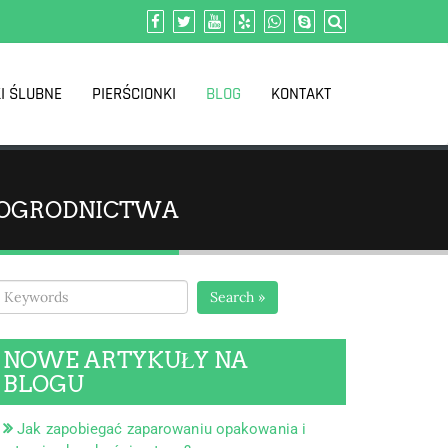
I ŚLUBNE
PIERŚCIONKI
BLOG
KONTAKT
O OGRODNICTWA
Search »
NOWE ARTYKUŁY NA
BLOGU
Jak zapobiegać zaparowaniu opakowania i