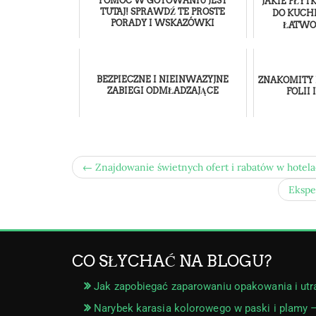
POMOC W GOTOWANIU JEST
JAKIE PŁY
TUTAJ! SPRAWDŹ TE PROSTE
DO KUCH
PORADY I WSKAZÓWKI
ŁATWO
BEZPIECZNE I NIEINWAZYJNE
ZNAKOMITY
ZABIEGI ODMŁADZAJĄCE
FOLII 
← Znajdowanie świetnych ofert i rabatów w hotel
Ekspe
CO SŁYCHAĆ NA BLOGU?
Jak zapobiegać zaparowaniu opakowania i utr
Narybek karasia kolorowego w paski i plamy 