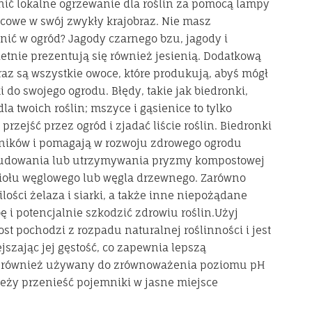
nić lokalne ogrzewanie dla roślin za pomocą lampy
owe w swój zwykły krajobraz. Nie masz
ić w ogród? Jagody czarnego bzu, jagody i
etnie prezentują się również jesienią. Dodatkową
raz są wszystkie owoce, które produkują, abyś mógł
 do swojego ogrodu. Błędy, takie jak biedronki,
la twoich roślin; mszyce i gąsienice to tylko
rzejść przez ogród i zjadać liście roślin. Biedronki
dników i pomagają w rozwoju zdrowego ogrodu
budowania lub utrzymywania pryzmy kompostowej
piołu węglowego lub węgla drzewnego. Zarówno
ilości żelaza i siarki, a także inne niepożądane
 i potencjalnie szkodzić zdrowiu roślin.Użyj
t pochodzi z rozpadu naturalnej roślinności i jest
jszając jej gęstość, co zapewnia lepszą
ć również używany do zrównoważenia poziomu pH
leży przenieść pojemniki w jasne miejsce