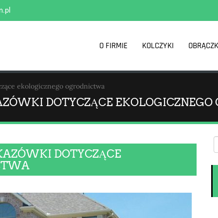
m.pl
O FIRMIE
KOLCZYKI
OBRĄCZK
yczące ekologicznego ogrodnictwa
SKAZÓWKI DOTYCZĄCE EKOLOGICZNEG
WSKAZÓWKI DOTYCZĄCE
CTWA