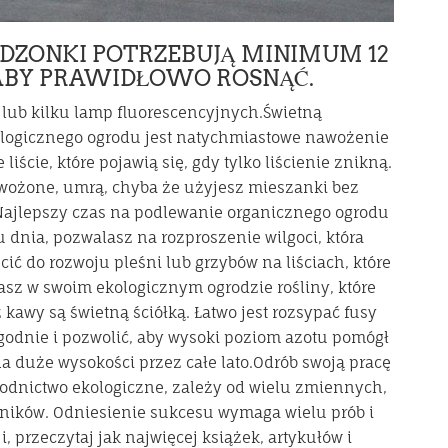
SADZONKI POTRZEBUJĄ MINIMUM 12
 ABY PRAWIDŁOWO ROSNĄĆ.
 lub kilku lamp fluorescencyjnych.Świetną
logicznego ogrodu jest natychmiastowe nawożenie
ście, które pojawią się, gdy tylko liścienie znikną.
awożone, umrą, chyba że użyjesz mieszanki bez
.Najlepszy czas na podlewanie organicznego ogrodu
 dnia, pozwalasz na rozproszenie wilgoci, która
cić do rozwoju pleśni lub grzybów na liściach, które
asz w swoim ekologicznym ogrodzie rośliny, które
 kawy są świetną ściółką. Łatwo jest rozsypać fusy
godnie i pozwolić, aby wysoki poziom azotu pomógł
 duże wysokości przez całe lato.Odrób swoją pracę
odnictwo ekologiczne, zależy od wielu zmiennych,
dników. Odniesienie sukcesu wymaga wielu prób i
, przeczytaj jak najwięcej książek, artykułów i