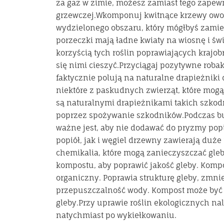
za gaz w zimie, możesz zamiast tego zapew
grzewczej.Wkomponuj kwitnące krzewy owoc
wydzielonego obszaru, który mógłbyś zamien
porzeczki mają ładne kwiaty na wiosnę i świ
korzyścią tych roślin poprawiających krajob
się nimi cieszyć.Przyciągaj pozytywne robaki
faktycznie polują na naturalne drapieżniki d
niektóre z paskudnych zwierząt, które mogą p
są naturalnymi drapieżnikami takich szko
poprzez spożywanie szkodników.Podczas 
ważne jest, aby nie dodawać do pryzmy po
popiół, jak i węgiel drzewny zawierają duże 
chemikalia, które mogą zanieczyszczać glebę
kompostu, aby poprawić jakość gleby. Kompos
organiczny. Poprawia strukturę gleby, zmnie
przepuszczalność wody. Kompost może by
gleby.Przy uprawie roślin ekologicznych na
natychmiast po wykiełkowaniu.