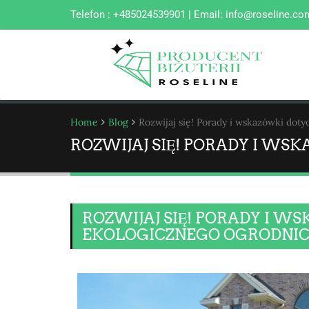
Telefon : +485024539901 | Email:
info@roseline.co
Home
Blog
Rozwijaj się! Porady i wskazówki dot
ROZWIJAJ SIĘ! PORADY I W
ROZWIJAJ SIĘ! PORADY I 
EKOLOGICZNEGO OGRODNI