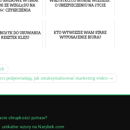
TKI GRESOWE WYBRAĆ
WSZYSTKO, CO MUSISZ WIEDZIEĆ
NI ZE WZGLĘDU NA
O UBEZPIECZENIU NA ŻYCIE
ŚĆ CZYSZCZENIA
KTO WYWIEZIE WAM STARE
 NOŻYK DO USUWANIA
WYPOSAŻENIE BIURA?
I RESZTEK KLEJU
ach
rci podpowiadają, jak zmaksymalizować marketing wideo →
acie chrupkości potraw?
– unikalne wzory na Narybek.com