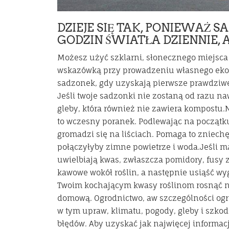
DZIEJE SIĘ TAK, PONIEWAŻ 
GODZIN ŚWIATŁA DZIENNIE,
Możesz użyć szklarni, słonecznego miejsca
wskazówką przy prowadzeniu własnego eko
sadzonek, gdy uzyskają pierwsze prawdziwe li
Jeśli twoje sadzonki nie zostaną od razu n
gleby, która również nie zawiera kompostu
to wczesny poranek. Podlewając na początku
gromadzi się na liściach. Pomaga to zniechę
połączyłyby zimne powietrze i woda.Jeśli m
uwielbiają kwas, zwłaszcza pomidory, fusy z
kawowe wokół roślin, a następnie usiąść wy
Twoim kochającym kwasy roślinom rosnąć na
domową. Ogrodnictwo, aw szczególności ogr
w tym upraw, klimatu, pogody, gleby i szko
błędów. Aby uzyskać jak najwięcej informacji