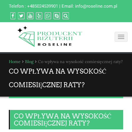
Telefon : +485024539901 | Email:
info@roseline.com.pl
Toggl
navig
Home
Blog
Co wpływa na wysokość comiesięcznej raty?
CO WPŁYWA NA WYSOKOŚĆ
COMIESIĘCZNEJ RATY?
CO WPŁYWA NA WYSOKOŚĆ
COMIESIĘCZNEJ RATY?