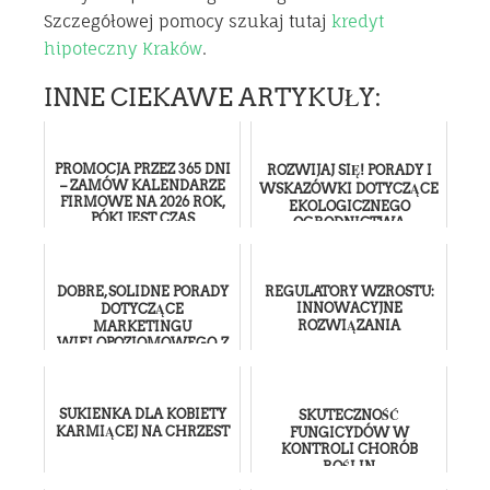
Szczegółowej pomocy szukaj tutaj
kredyt
hipoteczny Kraków
.
INNE CIEKAWE ARTYKUŁY:
PROMOCJA PRZEZ 365 DNI
ROZWIJAJ SIĘ! PORADY I
– ZAMÓW KALENDARZE
WSKAZÓWKI DOTYCZĄCE
FIRMOWE NA 2026 ROK,
EKOLOGICZNEGO
PÓKI JEST CZAS
OGRODNICTWA
DOBRE, SOLIDNE PORADY
REGULATORY WZROSTU:
INNOWACYJNE
DOTYCZĄCE
ROZWIĄZANIA
MARKETINGU
WIELOPOZIOMOWEGO, Z
KTÓRYCH KAŻDY MOŻE
SKORZYSTAĆ
SUKIENKA DLA KOBIETY
SKUTECZNOŚĆ
KARMIĄCEJ NA CHRZEST
FUNGICYDÓW W
KONTROLI CHORÓB
ROŚLIN