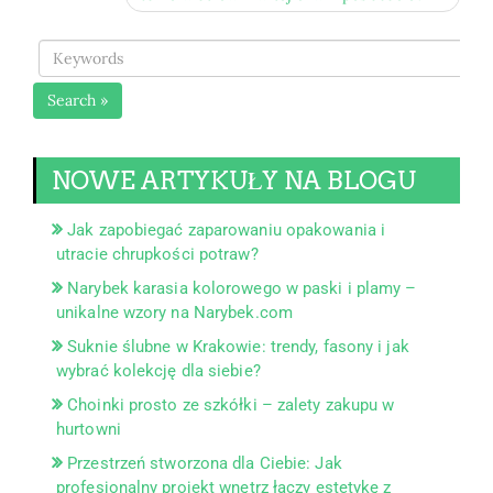
Search »
NOWE ARTYKUŁY NA BLOGU
Jak zapobiegać zaparowaniu opakowania i
utracie chrupkości potraw?
Narybek karasia kolorowego w paski i plamy –
unikalne wzory na Narybek.com
Suknie ślubne w Krakowie: trendy, fasony i jak
wybrać kolekcję dla siebie?
Choinki prosto ze szkółki – zalety zakupu w
hurtowni
Przestrzeń stworzona dla Ciebie: Jak
profesjonalny projekt wnętrz łączy estetykę z