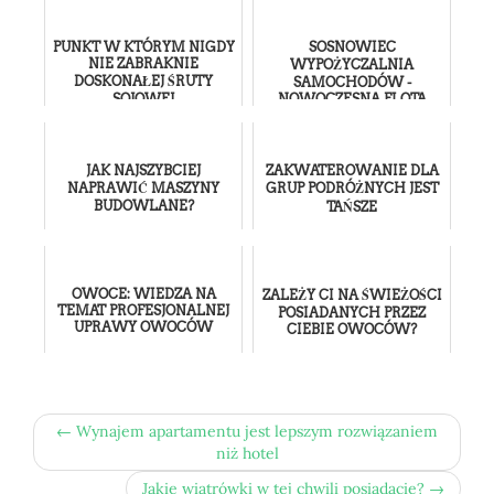
PUNKT W KTÓRYM NIGDY
SOSNOWIEC
NIE ZABRAKNIE
WYPOŻYCZALNIA
DOSKONAŁEJ ŚRUTY
SAMOCHODÓW -
SOJOWEJ
NOWOCZESNA FLOTA
POJAZDÓW
JAK NAJSZYBCIEJ
ZAKWATEROWANIE DLA
NAPRAWIĆ MASZYNY
GRUP PODRÓŻNYCH JEST
BUDOWLANE?
TAŃSZE
OWOCE: WIEDZA NA
ZALEŻY CI NA ŚWIEŻOŚCI
TEMAT PROFESJONALNEJ
POSIADANYCH PRZEZ
UPRAWY OWOCÓW
CIEBIE OWOCÓW?
← Wynajem apartamentu jest lepszym rozwiązaniem
niż hotel
Jakie wiatrówki w tej chwili posiadacie? →