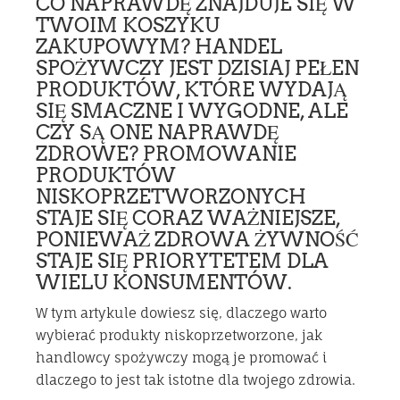
CO NAPRAWDĘ ZNAJDUJE SIĘ W
TWOIM KOSZYKU
ZAKUPOWYM? HANDEL
SPOŻYWCZY JEST DZISIAJ PEŁEN
PRODUKTÓW, KTÓRE WYDAJĄ
SIĘ SMACZNE I WYGODNE, ALE
CZY SĄ ONE NAPRAWDĘ
ZDROWE? PROMOWANIE
PRODUKTÓW
NISKOPRZETWORZONYCH
STAJE SIĘ CORAZ WAŻNIEJSZE,
PONIEWAŻ ZDROWA ŻYWNOŚĆ
STAJE SIĘ PRIORYTETEM DLA
WIELU KONSUMENTÓW.
W tym artykule dowiesz się, dlaczego warto
wybierać produkty niskoprzetworzone, jak
handlowcy spożywczy mogą je promować i
dlaczego to jest tak istotne dla twojego zdrowia.