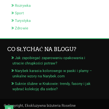
Rozrywka
Sport
Turystyka
Zdrowie
CO SŁYCHAĆ NA BLOGU?
Jak zapobiegać zaparowaniu opakowania i
utracie chrupkości potraw?
Narybek karasia kolorowego w paski i plamy –
unikalne wzory na Narybek.com
Suknie ślubne w Krakowie: trendy, fasony i jak
wybrać kolekcję dla siebie?
© Copyright, Ekskluzywna biżuteria Roseline