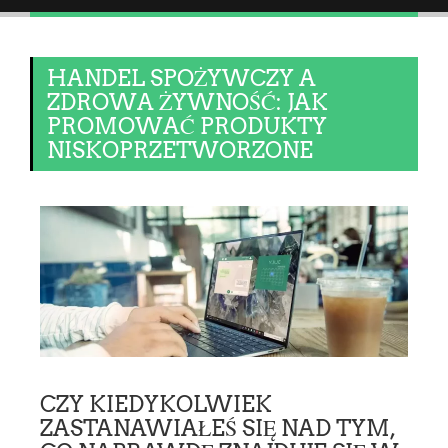
HANDEL SPOŻYWCZY A
ZDROWA ŻYWNOŚĆ: JAK
PROMOWAĆ PRODUKTY
NISKOPRZETWORZONE
CZY KIEDYKOLWIEK
ZASTANAWIAŁEŚ SIĘ NAD TYM,