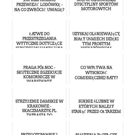
DYSCYPLINY SPORTÓW
PRZEWIEŹĆ LODÓWKĘ -
MOTOROWYCH
NA CO ZWRÓCIĆ UWAGĘ?
ŁATWE DO
UZYSKAJ OLŚNIEWAJĄCY,
PRZESTRZEGANIA
BIAŁY UŚMIECH DZIĘKI
WYTYCZNE DOTYCZĄCE
TYM PROSTYM
SUKCESU W HANDLU NA
WSKAZÓWKOM
RYNKU FOREX
PRAGA PÓŁNOC -
CO WPŁYWA NA
SKUTECZNE EGZEKUCJE
WYSOKOŚĆ
KOMORNICZE W
COMIESIĘCZNEJ RATY?
WARSZAWIE
STRZYŻENIE DAMSKIE W
SUKNIE ŚLUBNE W
KRAKOWIE -
KTÓRYCH NALEŻY
SKACZMARZYK.PL
STANĄĆ PRZED OŁTARZEM
ZAPRASZA DO
SKORZYSTANIA Z
NAJLEPSZYCH USŁUG
PRZYGOTOWANIE I