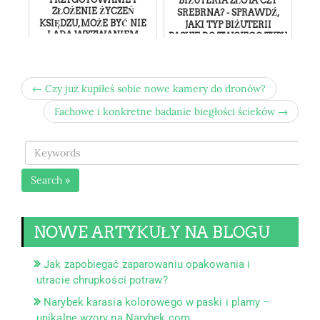
BIŻUTERIA ZŁOTA CZY
ZŁOŻENIE ŻYCZEŃ
SREBRNA? - SPRAWDŹ,
KSIĘDZU, MOŻE BYĆ NIE
JAKI TYP BIŻUTERII
LADA WYZWANIEM
PASUJE DO TWOJEGO TYPU
URODY
← Czy już kupiłeś sobie nowe kamery do dronów?
Fachowe i konkretne badanie biegłości ścieków →
Search »
NOWE ARTYKUŁY NA BLOGU
Jak zapobiegać zaparowaniu opakowania i
utracie chrupkości potraw?
Narybek karasia kolorowego w paski i plamy –
unikalne wzory na Narybek.com