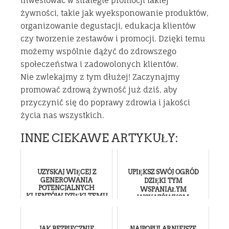
inwestować w strategie promocji takiej
żywności, takie jak wyeksponowanie produktów,
organizowanie degustacji, edukacja klientów
czy tworzenie zestawów i promocji. Dzięki temu
możemy wspólnie dążyć do zdrowszego
społeczeństwa i zadowolonych klientów.
Nie zwlekajmy z tym dłużej! Zaczynajmy
promować zdrową żywność już dziś, aby
przyczynić się do poprawy zdrowia i jakości
życia nas wszystkich.
INNE CIEKAWE ARTYKUŁY:
UZYSKAJ WIĘCEJ Z
UPIĘKSZ SWÓJ OGRÓD
GENEROWANIA
DZIĘKI TYM
POTENCJALNYCH
WSPANIAŁYM
KLIENTÓW DZIĘKI TEMU
WSKAZÓWKOM
ARTYKUŁOWI
DOTYCZĄCYM
KRAJOBRAZU!
JAK BEZPIECZNIE
NAJPOPULARNIEJSZE