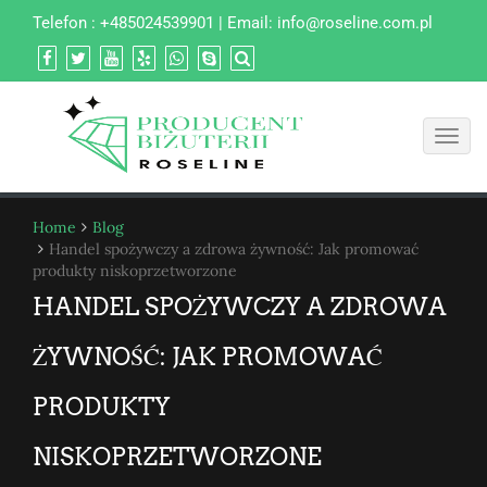
Telefon : +485024539901 | Email:
info@roseline.com.pl
Toggl
navig
Home
Blog
Handel spożywczy a zdrowa żywność: Jak promować
produkty niskoprzetworzone
HANDEL SPOŻYWCZY A ZDROWA
ŻYWNOŚĆ: JAK PROMOWAĆ
PRODUKTY
NISKOPRZETWORZONE