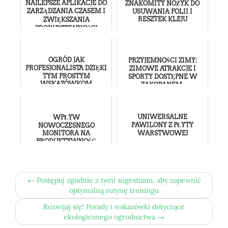
NAJLEPSZE APLIKACJE DO
ZNAKOMITY NOŻYK DO
ZARZĄDZANIA CZASEM I
USUWANIA FOLII I
RESZTEK KLEJU
ZWIĘKSZANIA
PRODUKTYWNOŚCI
OGRÓD JAK
PRZYJEMNOŚCI ZIMY:
PROFESJONALISTA DZIĘKI
ZIMOWE ATRAKCJE I
TYM PROSTYM
SPORTY DOSTĘPNE W
WSKAZÓWKOM
ZAKOPANEM.
UNIWERSALNE
WPŁYW
PAWILONY Z PŁYTY
NOWOCZESNEGO
MONITORA NA
WARSTWOWEJ
PRODUKTYWNOŚĆ
← Postępuj zgodnie z tymi sugestiami, aby zapewnić
optymalną rutynę treningu
Rozwijaj się! Porady i wskazówki dotyczące
ekologicznego ogrodnictwa →