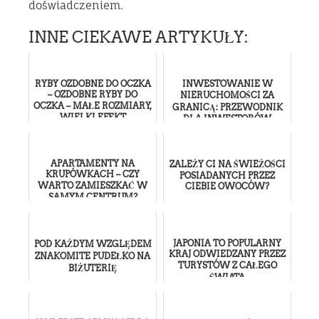
doświadczeniem.
INNE CIEKAWE ARTYKUŁY:
RYBY OZDOBNE DO OCZKA
INWESTOWANIE W
– OZDOBNE RYBY DO
NIERUCHOMOŚCI ZA
OCZKA – MAŁE ROZMIARY,
GRANICĄ: PRZEWODNIK
WIELKI EFEKT
DLA INWESTORÓW
ZAGRANICZNYCH
APARTAMENTY NA
ZALEŻY CI NA ŚWIEŻOŚCI
KRUPÓWKACH – CZY
POSIADANYCH PRZEZ
WARTO ZAMIESZKAĆ W
CIEBIE OWOCÓW?
SAMYM CENTRUM?
JAPONIA TO POPULARNY
POD KAŻDYM WZGLĘDEM
KRAJ ODWIEDZANY PRZEZ
ZNAKOMITE PUDEŁKO NA
TURYSTÓW Z CAŁEGO
BIŻUTERIĘ
ŚWIATA