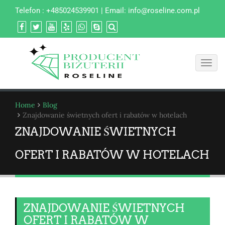
Telefon : +485024539901 | Email:
info@roseline.com.pl
Toggl
navig
Home
Blog
Znajdowanie świetnych ofert i rabatów w hotelach
ZNAJDOWANIE ŚWIETNYCH
OFERT I RABATÓW W HOTELACH
ZNAJDOWANIE ŚWIETNYCH
OFERT I RABATÓW W