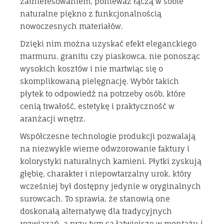
zainteresowaniem, ponieważ łączą w sobie
naturalne piękno z funkcjonalnością
nowoczesnych materiałów.
Dzięki nim można uzyskać efekt eleganckiego
marmuru, granitu czy piaskowca, nie ponosząc
wysokich kosztów i nie martwiąc się o
skomplikowaną pielęgnację. Wybór takich
płytek to odpowiedź na potrzeby osób, które
cenią trwałość, estetykę i praktyczność w
aranżacji wnętrz.
Współczesne technologie produkcji pozwalają
na niezwykle wierne odwzorowanie faktury i
kolorystyki naturalnych kamieni. Płytki zyskują
głębię, charakter i niepowtarzalny urok, który
wcześniej był dostępny jedynie w oryginalnych
surowcach. To sprawia, że stanowią one
doskonałą alternatywę dla tradycyjnych
rozwiązań, a przy tym są łatwiejsze w montażu i