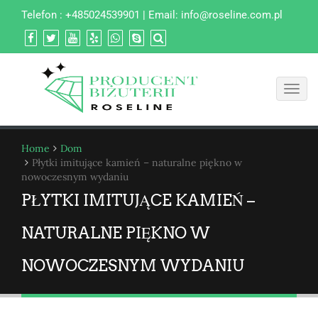
Telefon : +485024539901 | Email:
info@roseline.com.pl
Toggl
navig
Home
Dom
Płytki imitujące kamień – naturalne piękno w
nowoczesnym wydaniu
PŁYTKI IMITUJĄCE KAMIEŃ –
NATURALNE PIĘKNO W
NOWOCZESNYM WYDANIU