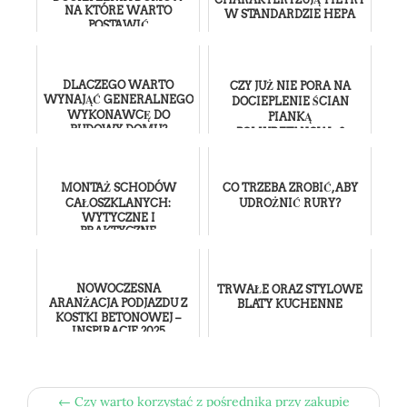
NA KTÓRE WARTO
W STANDARDZIE HEPA
POSTAWIĆ
DLACZEGO WARTO
CZY JUŻ NIE PORA NA
WYNAJĄĆ GENERALNEGO
DOCIEPLENIE ŚCIAN
WYKONAWCĘ DO
PIANKĄ
BUDOWY DOMU?
POLIURETANOWĄ?
MONTAŻ SCHODÓW
CO TRZEBA ZROBIĆ, ABY
CAŁOSZKLANYCH:
UDROŻNIĆ RURY?
WYTYCZNE I
PRAKTYCZNE
WSKAZÓWKI
NOWOCZESNA
TRWAŁE ORAZ STYLOWE
ARANŻACJA PODJAZDU Z
BLATY KUCHENNE
KOSTKI BETONOWEJ –
INSPIRACJE 2025
← Czy warto korzystać z pośrednika przy zakupie