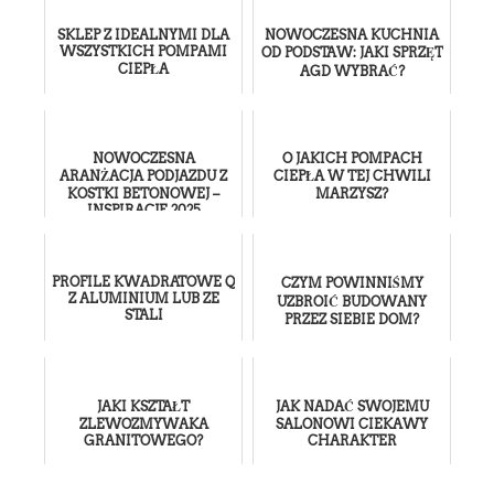
SKLEP Z IDEALNYMI DLA
NOWOCZESNA KUCHNIA
WSZYSTKICH POMPAMI
OD PODSTAW: JAKI SPRZĘT
CIEPŁA
AGD WYBRAĆ?
NOWOCZESNA
O JAKICH POMPACH
ARANŻACJA PODJAZDU Z
CIEPŁA W TEJ CHWILI
KOSTKI BETONOWEJ –
MARZYSZ?
INSPIRACJE 2025
PROFILE KWADRATOWE Q
CZYM POWINNIŚMY
Z ALUMINIUM LUB ZE
UZBROIĆ BUDOWANY
STALI
PRZEZ SIEBIE DOM?
JAKI KSZTAŁT
JAK NADAĆ SWOJEMU
ZLEWOZMYWAKA
SALONOWI CIEKAWY
GRANITOWEGO?
CHARAKTER