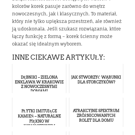
kolorów korek pasuje zarówno do wnętrz
nowoczesnych, jak i klasycznych. To materiał,
który nie tylko upiększa przestrzeń, ale również
ją udoskonala. Jeśli szukasz rozwiązania, które
łączy funkcję z formą – korek ścienny może
okazać się idealnym wyborem.
INNE CIEKAWE ARTYKUŁY:
DĘBNIKI – ZIELONA
JAK STWORZYĆ WARUNKI
ENKLAWA W KRAKOWIE
DLA STORCZYKÓW?
Z NOWOCZESNYMI
DOMAMI
ATRAKCYJNE SPEKTRUM
PŁYTKI IMITUJĄCE
ZRÓŻNICOWANYCH
KAMIEŃ – NATURALNE
ROLET DLA DOMU
PIĘKNO W
NOWOCZESNYM
WYDANIU