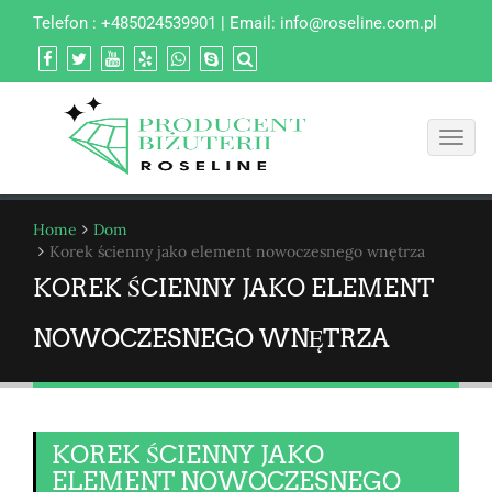
Telefon : +485024539901 | Email:
info@roseline.com.pl
Toggl
navig
Home
Dom
Korek ścienny jako element nowoczesnego wnętrza
KOREK ŚCIENNY JAKO ELEMENT
NOWOCZESNEGO WNĘTRZA
KOREK ŚCIENNY JAKO
ELEMENT NOWOCZESNEGO