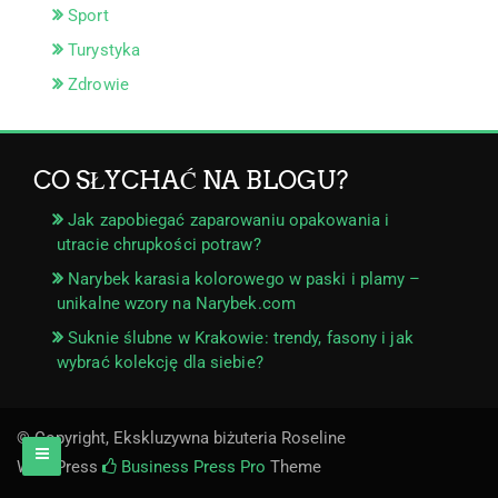
Sport
Turystyka
Zdrowie
CO SŁYCHAĆ NA BLOGU?
Jak zapobiegać zaparowaniu opakowania i
utracie chrupkości potraw?
Narybek karasia kolorowego w paski i plamy –
unikalne wzory na Narybek.com
Suknie ślubne w Krakowie: trendy, fasony i jak
wybrać kolekcję dla siebie?
© Copyright, Ekskluzywna biżuteria Roseline
WordPress
Business Press Pro
Theme