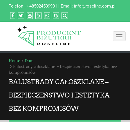
Telefon : +485024539901 | Email:
info@roseline.com.pl
Toggl
navig
Home
Dom
Balustrady całoszklane – bezpieczeństwo i estetyka bez
kompromisów
BALUSTRADY CAŁOSZKLANE –
BEZPIECZEŃSTWO I ESTETYKA
BEZ KOMPROMISÓW