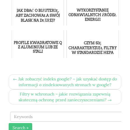
WYKORZYSTANIE
JAK DBAĆ O BIŻUTERIĘ,
ODNAWIALNYCH ŹRÓDEŁ
ABY ZACHOWAŁA SWÓJ
ENERGII
BLASK NA DŁUŻEJ?
PROFILE KWADRATOWE Q
CZYM SIĘ
Z ALUMINIUM LUB ZE
CHARAKTERYZUJĄ FILTRY
STALI
W STANDARDZIE HEPA
← Jak zobaczyć indeks google? – jak uzyskać dostęp do
informacji o zindeksowanych stronach w google?
Filtry w schronach – jakie rozwiązania zapewnią
skuteczną ochronę przed zanieczyszczeniami? →
Search »