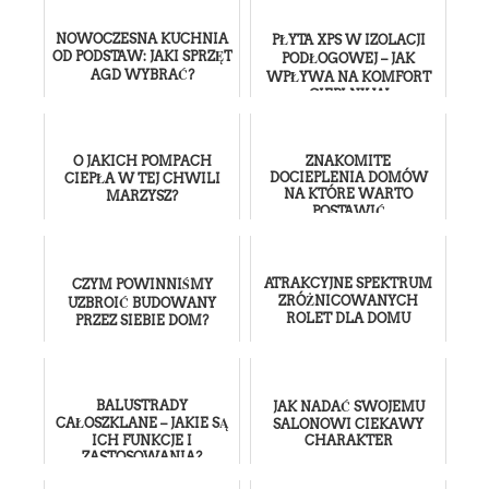
NOWOCZESNA KUCHNIA
PŁYTA XPS W IZOLACJI
OD PODSTAW: JAKI SPRZĘT
PODŁOGOWEJ – JAK
AGD WYBRAĆ?
WPŁYWA NA KOMFORT
CIEPLNY W
POMIESZCZENIACH?
O JAKICH POMPACH
ZNAKOMITE
DOCIEPLENIA DOMÓW
CIEPŁA W TEJ CHWILI
NA KTÓRE WARTO
MARZYSZ?
POSTAWIĆ
ATRAKCYJNE SPEKTRUM
CZYM POWINNIŚMY
ZRÓŻNICOWANYCH
UZBROIĆ BUDOWANY
ROLET DLA DOMU
PRZEZ SIEBIE DOM?
BALUSTRADY
JAK NADAĆ SWOJEMU
CAŁOSZKLANE – JAKIE SĄ
SALONOWI CIEKAWY
ICH FUNKCJE I
CHARAKTER
ZASTOSOWANIA?