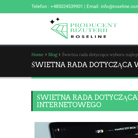
Telefon : +485024539901 | Email:
info@roseline.co
Home
Blog
Świetna rada dotycząca wyboru najle
ŚWIETNA RADA DOTYCZĄCA 
ŚWIETNA RADA DOTYCZĄCA
INTERNETOWEGO