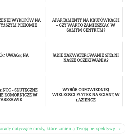
CZENIE WYKOPÓW NA
APARTAMENTY NA KRUPÓWKACH
WYŻSZYM POZIOMIE
– CZY WARTO ZAMIESZKAĆ W
SAMYM CENTRUM?
ÓĆ UWAGĘ NA
JAKIE ZAKWATEROWANIE SPEŁNI
NASZE OCZEKIWANIA?
WYBÓR ODPOWIEDNIEJ
ŁNOC - SKUTECZNE
WIELKOŚCI PŁYTEK NA ŚCIANĘ W
JE KOMORNICZE W
ARSZAWIE
ŁAZIENCE
orady dotyczące mody, które zmienią Twoją perspektywę →