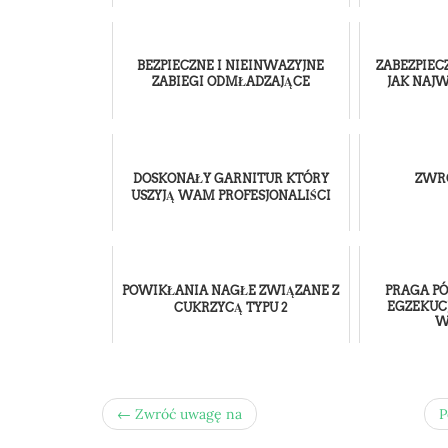
BEZPIECZNE I NIEINWAZYJNE
ZABEZPIE
ZABIEGI ODMŁADZAJĄCE
JAK NAJ
DOSKONAŁY GARNITUR KTÓRY
ZWR
USZYJĄ WAM PROFESJONALIŚCI
POWIKŁANIA NAGŁE ZWIĄZANE Z
PRAGA PÓ
EGZEKUC
CUKRZYCĄ TYPU 2
W
← Zwróć uwagę na
P