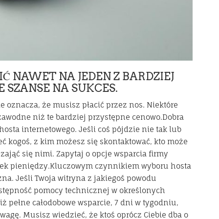
IĆ NAWET NA JEDEN Z BARDZIEJ
 SZANSE NA SUKCES.
e oznacza, że ​​musisz płacić przez nos. Niektóre
ezawodne niż te bardziej przystępne cenowo.Dobra
osta internetowego. Jeśli coś pójdzie nie tak lub
ieć kogoś, z kim możesz się skontaktować, kto może
ająć się nimi. Zapytaj o opcje wsparcia firmy
iek pieniędzy.Kluczowym czynnikiem wyboru hosta
na. Jeśli Twoja witryna z jakiegoś powodu
dostępność pomocy technicznej w określonych
niż pełne całodobowe wsparcie, 7 dni w tygodniu,
wagę. Musisz wiedzieć, że ktoś oprócz Ciebie dba o