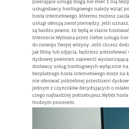
polecające usługę mogą nie mieć z nią bez
usługodawcy hostingowego należy wziąć pod
hosta internetowego, któremu możesz zaufać,
usługi oferują zwrot pieniędzy, jeśli uznasz
są bardzo pewne, że będą w stanie hostować 
Internecie.Wybrana przez Ciebie usługa ho
do rozwoju Twojej witryny. Jeśli chcesz do
jak filmy lub zdjęcia, będziesz potrzebować
dyskowej powinien zapewnić wystarczającą i
dostawcy usług hostingowych wyłącznie na p
bezpłatnego hosta internetowego może na k
nie oferować potrzebnej przestrzeni dyskow
jednym z czynników decydujących o ostatecz
czego najbardziej potrzebujesz.Wybór hosta
trudnym procesem.