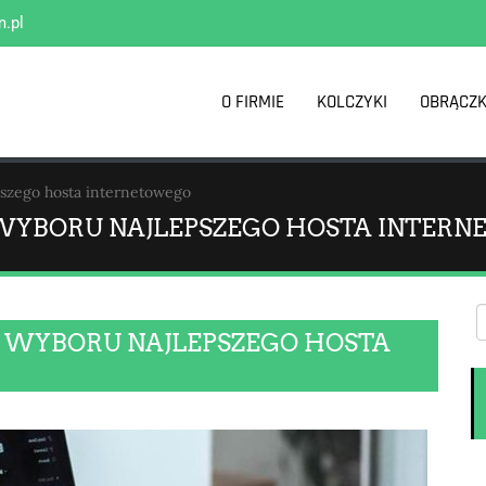
m.pl
O FIRMIE
KOLCZYKI
OBRĄCZK
pszego hosta internetowego
WYBORU NAJLEPSZEGO HOSTA INTER
 WYBORU NAJLEPSZEGO HOSTA