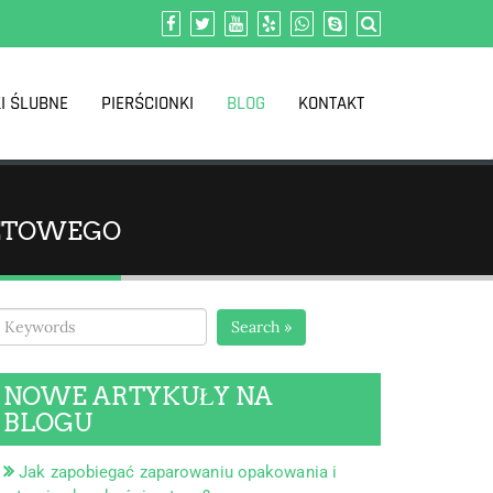
I ŚLUBNE
PIERŚCIONKI
BLOG
KONTAKT
NETOWEGO
Search »
NOWE ARTYKUŁY NA
BLOGU
Jak zapobiegać zaparowaniu opakowania i