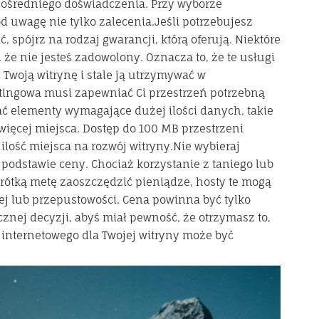
pośredniego doświadczenia. Przy wyborze
 uwagę nie tylko zalecenia.Jeśli potrzebujesz
 spójrz na rodzaj gwarancji, którą oferują. Niektóre
, że nie jesteś zadowolony. Oznacza to, że te usługi
Twoją witrynę i stale ją utrzymywać w
stingowa musi zapewniać Ci przestrzeń potrzebną
dać elementy wymagające dużej ilości danych, takie
 więcej miejsca. Dostęp do 100 MB przestrzeni
lość miejsca na rozwój witryny.Nie wybieraj
odstawie ceny. Chociaż korzystanie z taniego lub
rótką metę zaoszczędzić pieniądze, hosty te mogą
ej lub przepustowości. Cena powinna być tylko
nej decyzji, abyś miał pewność, że otrzymasz to,
 internetowego dla Twojej witryny może być