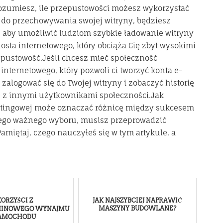
rozumiesz, ile przepustowości możesz wykorzystać
 do przechowywania swojej witryny, będziesz
, aby umożliwić ludziom szybkie ładowanie witryny
hosta internetowego, który obciąża Cię zbyt wysokimi
epustowość.Jeśli chcesz mieć społeczność
nternetowego, który pozwoli ci tworzyć konta e-
 zalogować się do Twojej witryny i zobaczyć historię
e z innymi użytkownikami społeczności.Jak
stingowej może oznaczać różnicę między sukcesem
tego ważnego wyboru, musisz przeprowadzić
Pamiętaj, czego nauczyłeś się w tym artykule, a
KORZYŚCI Z
JAK NAJSZYBCIEJ NAPRAWIĆ
MASZYNY BUDOWLANE?
MINOWEGO WYNAJMU
AMOCHODU