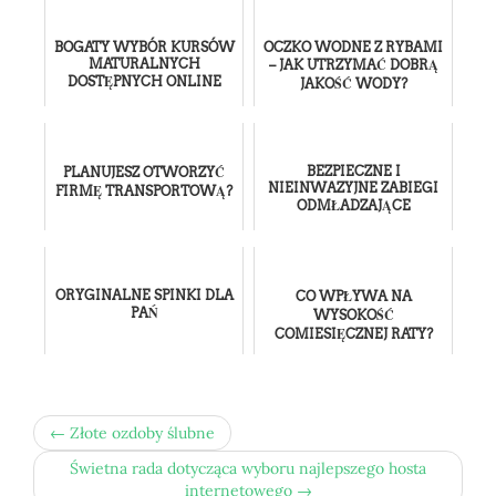
DIAMENTEM
BOGATY WYBÓR KURSÓW
OCZKO WODNE Z RYBAMI
MATURALNYCH
– JAK UTRZYMAĆ DOBRĄ
DOSTĘPNYCH ONLINE
JAKOŚĆ WODY?
BEZPIECZNE I
PLANUJESZ OTWORZYĆ
NIEINWAZYJNE ZABIEGI
FIRMĘ TRANSPORTOWĄ?
ODMŁADZAJĄCE
ORYGINALNE SPINKI DLA
CO WPŁYWA NA
PAŃ
WYSOKOŚĆ
COMIESIĘCZNEJ RATY?
← Złote ozdoby ślubne
Świetna rada dotycząca wyboru najlepszego hosta
internetowego →