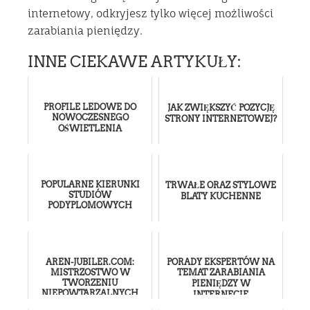
internetowy, odkryjesz tylko więcej możliwości
zarabiania pieniędzy.
INNE CIEKAWE ARTYKUŁY:
PROFILE LEDOWE DO
JAK ZWIĘKSZYĆ POZYCJĘ
NOWOCZESNEGO
STRONY INTERNETOWEJ?
OŚWIETLENIA
POPULARNE KIERUNKI
TRWAŁE ORAZ STYLOWE
STUDIÓW
BLATY KUCHENNE
PODYPLOMOWYCH
AREN-JUBILER.COM:
PORADY EKSPERTÓW NA
MISTRZOSTWO W
TEMAT ZARABIANIA
TWORZENIU
PIENIĘDZY W
NIEPOWTARZALNYCH
INTERNECIE
PIERŚCIONKÓW Z