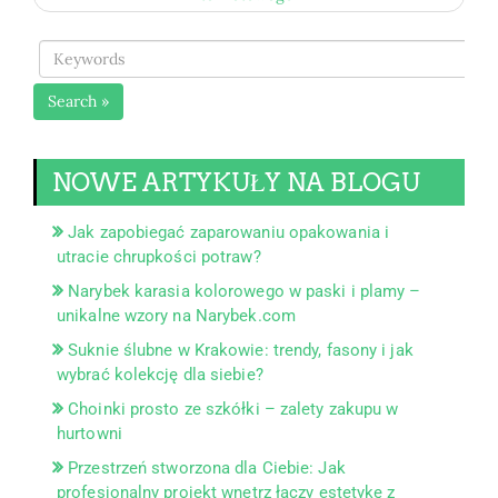
Search »
NOWE ARTYKUŁY NA BLOGU
Jak zapobiegać zaparowaniu opakowania i
utracie chrupkości potraw?
Narybek karasia kolorowego w paski i plamy –
unikalne wzory na Narybek.com
Suknie ślubne w Krakowie: trendy, fasony i jak
wybrać kolekcję dla siebie?
Choinki prosto ze szkółki – zalety zakupu w
hurtowni
Przestrzeń stworzona dla Ciebie: Jak
profesjonalny projekt wnętrz łączy estetykę z