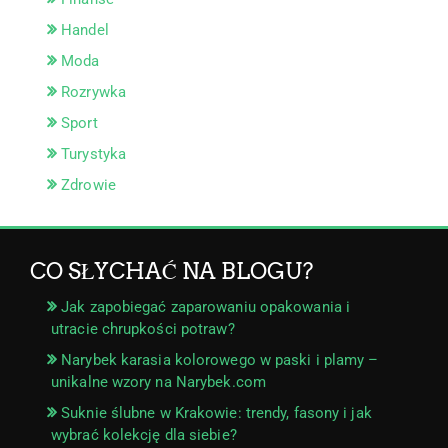
Handel
Moda
Rozrywka
Sport
Turystyka
Zdrowie
CO SŁYCHAĆ NA BLOGU?
Jak zapobiegać zaparowaniu opakowania i
utracie chrupkości potraw?
Narybek karasia kolorowego w paski i plamy –
unikalne wzory na Narybek.com
Suknie ślubne w Krakowie: trendy, fasony i jak
wybrać kolekcję dla siebie?