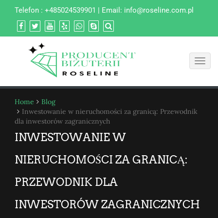
Telefon : +485024539901 | Email:
info@roseline.com.pl
Toggl
navig
Home
Blog
Inwestowanie w nieruchomości za granicą: Przewodnik
dla inwestorów zagranicznych
INWESTOWANIE W
NIERUCHOMOŚCI ZA GRANICĄ:
PRZEWODNIK DLA
INWESTORÓW ZAGRANICZNYCH