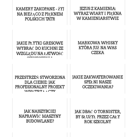
JEZUS Z KAMIENIA:
KAMERY ZAKOPANE - ŻYJ
WYRAZ WIARY I PIĘKNA
NA BIEŻĄCO Z PIĘKNEM
W KAMIENIARSTWIE
POLSKICH TATR
MARKOWA WHISKY
JAKIE PŁYTKI GRESOWE
KTÓRA JUŻ NA WAS
WYBRAĆ DO KUCHNI ZE
CZEKA
WZGLĘDU NA ŁATWOŚĆ
CZYSZCZENIA
JAKIE ZAKWATEROWANIE
PRZESTRZEŃ STWORZONA
SPEŁNI NASZE
DLA CIEBIE: JAK
PROFESJONALNY PROJEKT
OCZEKIWANIA?
WNĘTRZ ŁĄCZY
ESTETYKĘ Z CODZIENNĄ
WYGODĄ?
JAK NAJSZYBCIEJ
JAK DBAĆ O TORNISTER,
NAPRAWIĆ MASZYNY
BY SŁUŻYŁ PRZEZ CAŁY
BUDOWLANE?
ROK SZKOLNY