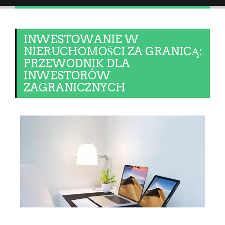
INWESTOWANIE W
NIERUCHOMOŚCI ZA GRANICĄ:
PRZEWODNIK DLA
INWESTORÓW
ZAGRANICZNYCH