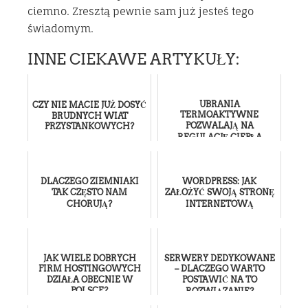
ciemno. Zresztą pewnie sam już jesteś tego
świadomym.
INNE CIEKAWE ARTYKUŁY:
UBRANIA
CZY NIE MACIE JUŻ DOSYĆ
TERMOAKTYWNE
BRUDNYCH WIAT
POZWALAJĄ NA
PRZYSTANKOWYCH?
REGULACJĘ CIEPŁA
DLACZEGO ZIEMNIAKI
WORDPRESS: JAK
TAK CZĘSTO NAM
ZAŁOŻYĆ SWOJĄ STRONĘ
CHORUJĄ?
INTERNETOWĄ
JAK WIELE DOBRYCH
SERWERY DEDYKOWANE
FIRM HOSTINGOWYCH
– DLACZEGO WARTO
DZIAŁA OBECNIE W
POSTAWIĆ NA TO
POLSCE?
ROZWIĄZANIE?