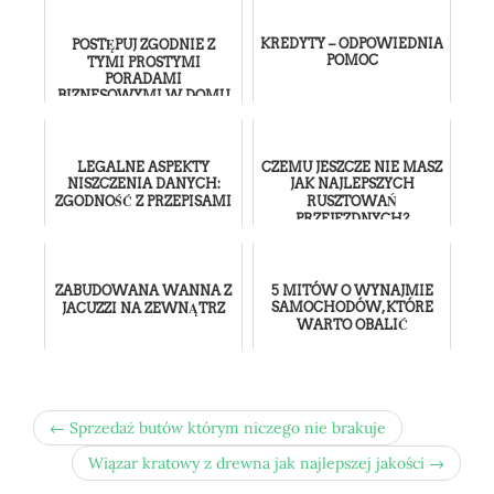
KREDYTY – ODPOWIEDNIA
POSTĘPUJ ZGODNIE Z
POMOC
TYMI PROSTYMI
PORADAMI
BIZNESOWYMI W DOMU
LEGALNE ASPEKTY
CZEMU JESZCZE NIE MASZ
NISZCZENIA DANYCH:
JAK NAJLEPSZYCH
ZGODNOŚĆ Z PRZEPISAMI
RUSZTOWAŃ
PRZEJEZDNYCH?
ZABUDOWANA WANNA Z
5 MITÓW O WYNAJMIE
SAMOCHODÓW, KTÓRE
JACUZZI NA ZEWNĄTRZ
WARTO OBALIĆ
← Sprzedaż butów którym niczego nie brakuje
Wiązar kratowy z drewna jak najlepszej jakości →