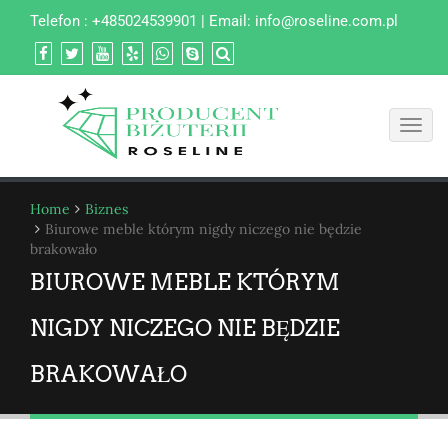
Telefon : +485024539901 | Email:
info@roseline.com.pl
Toggl
navig
Home
Biznes
Biurowe meble którym nigdy niczego nie będzie
brakowało
BIUROWE MEBLE KTÓRYM
NIGDY NICZEGO NIE BĘDZIE
BRAKOWAŁO