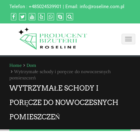
Telefon : +485024539901 | Email:
info@roseline.com.pl
Toggl
navig
Home
Dom
Wytrzymałe schody i poręcze do nowoczesnych
pomieszczeń
WYTRZYMAŁE SCHODY I
PORĘCZE DO NOWOCZESNYCH
POMIESZCZEŃ