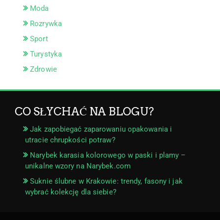
Moda
Rozrywka
Sport
Turystyka
Zdrowie
CO SŁYCHAĆ NA BLOGU?
Jak zapobiegać zaparowaniu opakowania i
utracie chrupkości potraw?
Narybek karasia kolorowego w paski i plamy –
unikalne wzory na Narybek.com
Suknie ślubne w Krakowie: trendy, fasony i jak
wybrać kolekcję dla siebie?