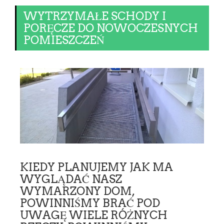
WYTRZYMAŁE SCHODY I
PORĘCZE DO NOWOCZESNYCH
POMIESZCZEŃ
KIEDY PLANUJEMY JAK MA
WYGLĄDAĆ NASZ
WYMARZONY DOM,
POWINNIŚMY BRAĆ POD
UWAGĘ WIELE RÓŻNYCH