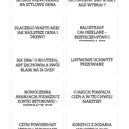
SZYBKIE ROZWIĄZANIE
OD PODSTAW: JAKI SPRZĘT
NA STYLOWE OKNA
AGD WYBRAĆ?
BALUSTRADY
DLACZEGO WARTO MIEĆ
CAŁOSZKLANE –
JAK NAJLEPSZE OKNA I
DRZWI?
BEZPIECZEŃSTWO I
ESTETYKA BEZ
KOMPROMISÓW
LISTWOWE UCHWYTY
JAK DBAĆ O BIŻUTERIĘ,
FREZOWANE
ABY ZACHOWAŁA SWÓJ
BLASK NA DŁUŻEJ?
NOWOCZESNA
O JAKICH POMPACH
ARANŻACJA PODJAZDU Z
CIEPŁA W TEJ CHWILI
KOSTKI BETONOWEJ –
MARZYSZ?
INSPIRACJE 2025
CZYM POWINNIŚMY
KORZYŚCI Z DODANIA