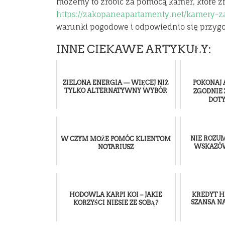
możemy to zrobić za pomocą kamer, które z
https://zakopaneapartamenty.net/kamery-z
warunki pogodowe i odpowiednio się przygo
INNE CIEKAWE ARTYKUŁY:
ZIELONA ENERGIA — WIĘCEJ NIŻ
POKONAJ 
TYLKO ALTERNATYWNY WYBÓR
ZGODNIE 
DOT
NIE ROZUM
W CZYM MOŻE POMÓC KLIENTOM
WSKAZÓW
NOTARIUSZ
HODOWLA KARPI KOI – JAKIE
KREDYT H
SZANSA N
KORZYŚCI NIESIE ZE SOBĄ?