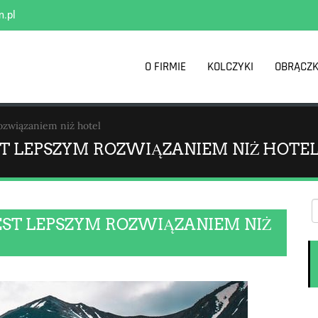
m.pl
O FIRMIE
KOLCZYKI
OBRĄCZK
ozwiązaniem niż hotel
T LEPSZYM ROZWIĄZANIEM NIŻ HOTE
ST LEPSZYM ROZWIĄZANIEM NIŻ