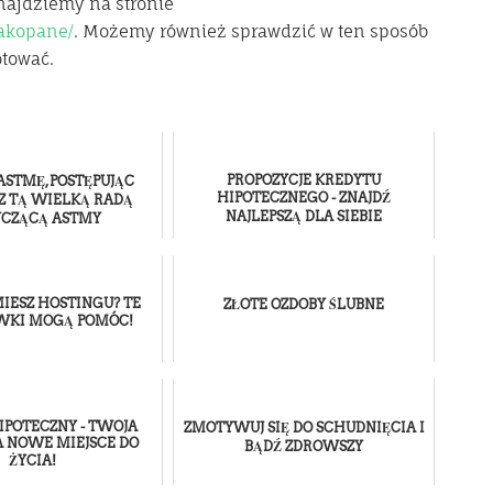
najdziemy na stronie
akopane/
. Możemy również sprawdzić w ten sposób
tować.
PROPOZYCJE KREDYTU
ASTMĘ, POSTĘPUJĄC
HIPOTECZNEGO - ZNAJDŹ
Z TĄ WIELKĄ RADĄ
NAJLEPSZĄ DLA SIEBIE
YCZĄCĄ ASTMY
IESZ HOSTINGU? TE
ZŁOTE OZDOBY ŚLUBNE
KI MOGĄ POMÓC!
IPOTECZNY - TWOJA
ZMOTYWUJ SIĘ DO SCHUDNIĘCIA I
A NOWE MIEJSCE DO
BĄDŹ ZDROWSZY
ŻYCIA!