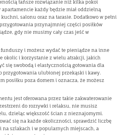
wnością tańsze rozwiązanie niż kilka pokoi
 apartamencie każdy będzie miał oddzielną
e kuchni, salonu oraz na tarasie. Dodatkowo w pełni
przygotowania przynajmniej części posiłków
ądze, gdy nie musimy cały czas jeść w
 funduszy i możesz wydać te pieniądze na inne
okolic i korzystanie z wielu atrakcji, jakich
ć się swobodą i elastycznością gotowania dla
lub przygotowania ulubionej przekąski i kawy.
dym posiłku poza domem i oznacza, że możesz
entu jest oferowana przez takie zakwaterowanie
zestrzeni do rozrywki i relaksu, nie musisz
elu, dzieląc większość ścian z nieznajomymi.
wać się na każde okoliczności, sprawdzić liczbę
i na szlakach i w popularnych miejscach, a