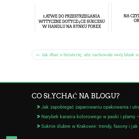
NA CZY
ŁATWE DO PRZESTRZEGANIA
O
WYTYCZNE DOTYCZĄCE SUKCESU
W HANDLU NA RYNKU FOREX
← Jak dbać o biżuterię, aby zachowała swój blask n
CO SŁYCHAĆ NA BLOGU?
Jak zapobiegać zaparowaniu opakowania i utr
Narybek karasia kolorowego w paski i plamy 
Suknie ślubne w Krakowie: trendy, fasony i jak