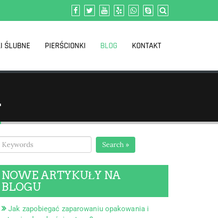
I ŚLUBNE
PIERŚCIONKI
BLOG
KONTAKT
L
Search »
NOWE ARTYKUŁY NA
BLOGU
Jak zapobiegać zaparowaniu opakowania i