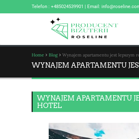
Telefon : +485024539901 | Email:
info@roseline.co
Home
Blog
Wynajem apartamentu jest lepszym r
WYNAJEM APARTAMENTU JES
WYNAJEM APARTAMENTU JE
HOTEL