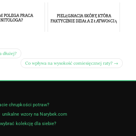
M POLEGA PRACA
PIELĘGNACJA SKÓRY, KTÓRA
RNITOLOGA?
FAKTYCZNIE DZIAŁA Z ŁATWOŚCIĄ
a dłużej?
Co wpływa na wysokość comiesięcznej raty? →
acie chrupkości potraw?
– unikalne wzory na Narybek.com
 wybrać kolekcję dla siebie?