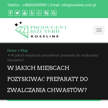
Telefon : +485024539901 | Email:
info@roseline.com.pl
Toggl
navig
Home
Blog
W jakich miejscach pozyskiwać preparaty do zwalczania
chwastów?
W JAKICH MIEJSCACH
POZYSKIWAĆ PREPARATY DO
ZWALCZANIA CHWASTÓW?