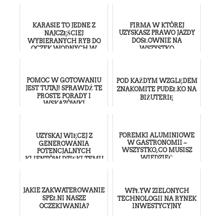
KARASIE TO JEDNE Z
FIRMA W KTÓREJ
UZYSKASZ PRAWO JAZDY
NAJCZĘŚCIEJ
DOSŁOWNIE NA
WYBIERANYCH RYB DO
OCZEK WODNYCH W
WSZYSTKO
OGRODACH
POMOC W GOTOWANIU
POD KAŻDYM WZGLĘDEM
JEST TUTAJ! SPRAWDŹ TE
ZNAKOMITE PUDEŁKO NA
PROSTE PORADY I
BIŻUTERIĘ
WSKAZÓWKI
FOREMKI ALUMINIOWE
UZYSKAJ WIĘCEJ Z
W GASTRONOMII –
GENEROWANIA
WSZYSTKO, CO MUSISZ
POTENCJALNYCH
WIEDZIEĆ
KLIENTÓW DZIĘKI TEMU
ARTYKUŁOWI
JAKIE ZAKWATEROWANIE
WPŁYW ZIELONYCH
SPEŁNI NASZE
TECHNOLOGII NA RYNEK
OCZEKIWANIA?
INWESTYCYJNY