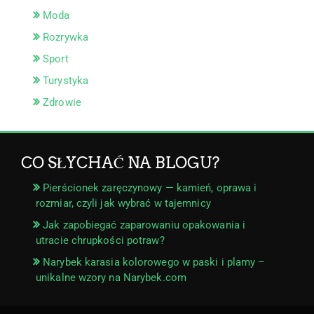
Moda
Rozrywka
Sport
Turystyka
Zdrowie
CO SŁYCHAĆ NA BLOGU?
Pierścionek zaręczynowy — kamień, oprawa i
rozmiar, czyli jak wybrać w tajemnicy
Jak zapobiegać zaparowaniu opakowania i
utracie chrupkości potraw?
Narybek karasia kolorowego w paski i plamy –
unikalne wzory na Narybek.com