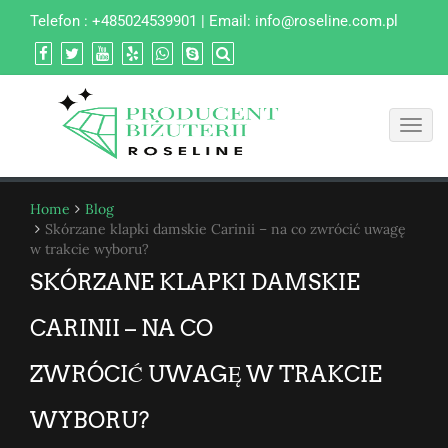
Telefon : +485024539901 | Email:
info@roseline.com.pl
Toggl
navig
Home
Blog
Skórzane klapki damskie Carinii – na co zwrócić uwagę
w trakcie wyboru?
SKÓRZANE KLAPKI DAMSKIE
CARINII – NA CO
ZWRÓCIĆ UWAGĘ W TRAKCIE
WYBORU?