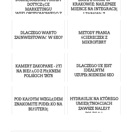
KRAKOWIE: NAJLEPSZE
DOTYCZĄCE
MIEJSCE NA INTEGRACJĘ
MARKETINGU
WIELOPOZIOMOWEGO, Z
I ZABAWĘ Z
KTÓRYCH KAŻDY MOŻE
PRZYJACIÓŁMI
SKORZYSTAĆ
DLACZEGO WARTO
METODY PRANIA
ZAINWESTOWAĆ W SXO?
ŚCIERECZEK Z
MIKROFIBRY
DLACZEGO UX JEST
KAMERY ZAKOPANE - ŻYJ
IDEALNYM
NA BIEŻĄCO Z PIĘKNEM
UZUPEŁNIENIEM SEO
POLSKICH TATR
HYDRAULIK NA KTÓREGO
POD KAŻDYM WZGLĘDEM
UMIEJĘTNOŚCIACH
ZNAKOMITE PUDEŁKO NA
ZAWSZE NALEŻY
BIŻUTERIĘ
POLEGAĆ