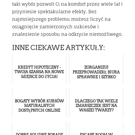
taki wybór pozwoli Ci na komfort przez wiele lat i
przyniesie spektakularne efekty. Bez
najmniejszego problemu możesz liczyć na
osiągnięcie zamierzonych sukcesów i
znalezienie sposobu na odkrycie niemożliwego.
INNE CIEKAWE ARTYKUŁY:
KREDYT HIPOTECZNY -
ZORGANIZUJ
TWOJA SZANSA NA NOWE
PRZEPROWADZKĘ BIURA
MIEJSCE DO ŻYCIA!
SPRAWNIE I SZYBKO
BOGATY WYBÓR KURSÓW
DLACZEGO TAK WIELE
MATURALNYCH
ZMARSZCZEK JEST NA
WASZEJ TWARZY?
DOSTĘPNYCH ONLINE
DOBRE, SOLIDNE PORADY
ESCAPE ROOM W