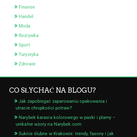
Finanse
Handel
Moda
Rozrywka
Sport
Turystyka
Zdrowie
CO SŁYCHAĆ NA BLOGU?
Jak zapobiegać zaparowaniu opakowania i
utracie chrupkości potraw?
Narybek karasia kolorowego w paski i plamy –
unikalne wzory na Narybek.com
Suknie ślubne w Krakowie: trendy, fasony i jak