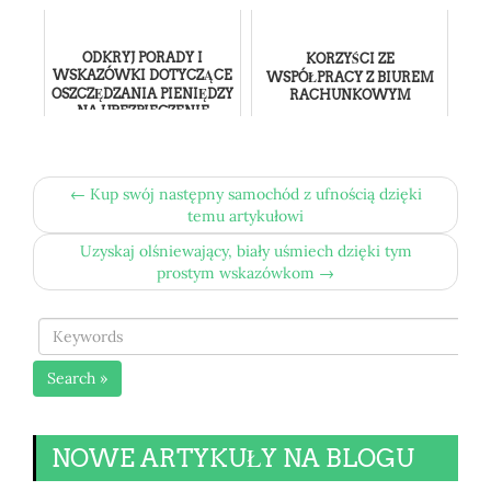
ODKRYJ PORADY I
KORZYŚCI ZE
WSKAZÓWKI DOTYCZĄCE
WSPÓŁPRACY Z BIUREM
OSZCZĘDZANIA PIENIĘDZY
RACHUNKOWYM
NA UBEZPIECZENIE
SAMOCHODU
← Kup swój następny samochód z ufnością dzięki
temu artykułowi
Uzyskaj olśniewający, biały uśmiech dzięki tym
prostym wskazówkom →
Search »
NOWE ARTYKUŁY NA BLOGU