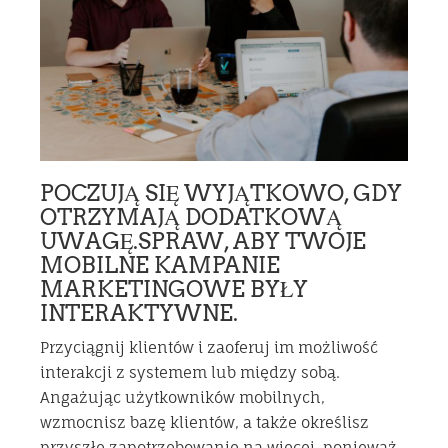
POCZUJĄ SIĘ WYJĄTKOWO, GDY
OTRZYMAJĄ DODATKOWĄ
UWAGĘ.SPRAW, ABY TWOJE
MOBILNE KAMPANIE
MARKETINGOWE BYŁY
INTERAKTYWNE.
Przyciągnij klientów i zaoferuj im możliwość
interakcji z systemem lub między sobą.
Angażując użytkowników mobilnych,
wzmocnisz bazę klientów, a także określisz
przyszłe zapotrzebowanie na więcej, ponieważ