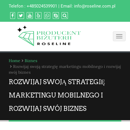
Telefon : +485024539901 | Email:
info@roseline.com.pl
Toggl
navig
Home
Biznes
Rozwijaj swoją strategię marketingu mobilnego i rozwijaj
swój biznes
ROZWIJAJ SWOJĄ STRATEGIĘ
MARKETINGU MOBILNEGO I
ROZWIJAJ SWÓJ BIZNES