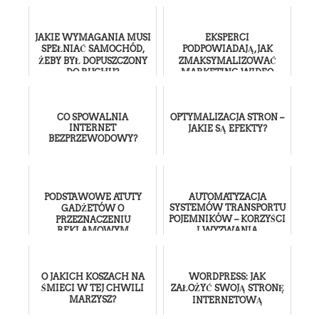
REKLAMOWYCH
JAKIE WYMAGANIA MUSI
EKSPERCI
SPEŁNIAĆ SAMOCHÓD,
PODPOWIADAJĄ, JAK
ŻEBY BYŁ DOPUSZCZONY
ZMAKSYMALIZOWAĆ
DO RUCHU?
MARKETING WIDEO
CO SPOWALNIA
OPTYMALIZACJA STRON –
INTERNET
JAKIE SĄ EFEKTY?
BEZPRZEWODOWY?
PODSTAWOWE ATUTY
AUTOMATYZACJA
SYSTEMÓW TRANSPORTU
GADŻETÓW O
POJEMNIKÓW – KORZYŚCI
PRZEZNACZENIU
REKLAMOWYM
I WYZWANIA
O JAKICH KOSZACH NA
WORDPRESS: JAK
ŚMIECI W TEJ CHWILI
ZAŁOŻYĆ SWOJĄ STRONĘ
MARZYSZ?
INTERNETOWĄ