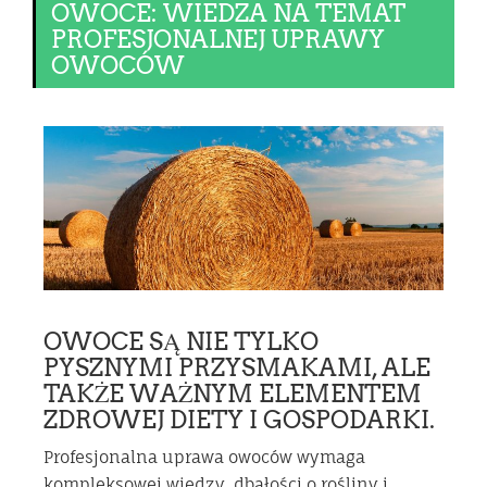
OWOCE: WIEDZA NA TEMAT
PROFESJONALNEJ UPRAWY
OWOCÓW
OWOCE SĄ NIE TYLKO
PYSZNYMI PRZYSMAKAMI, ALE
TAKŻE WAŻNYM ELEMENTEM
ZDROWEJ DIETY I GOSPODARKI.
Profesjonalna uprawa owoców wymaga
kompleksowej wiedzy, dbałości o rośliny i