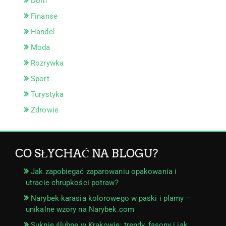
Dom
Finanse
Handel
Moda
Rozrywka
Sport
Turystyka
Zdrowie
CO SŁYCHAĆ NA BLOGU?
Jak zapobiegać zaparowaniu opakowania i
utracie chrupkości potraw?
Narybek karasia kolorowego w paski i plamy –
unikalne wzory na Narybek.com
Suknie ślubne w Krakowie: trendy, fasony i jak