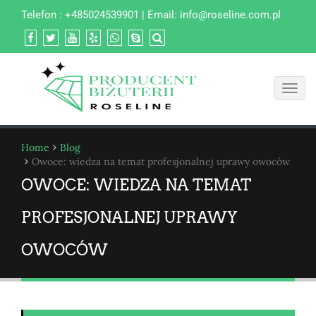
Telefon : +485024539901 | Email:
info@roseline.com.pl
Toggl
navig
Home
Blog
Owoce: wiedza na temat profesjonalnej uprawy owoców
OWOCE: WIEDZA NA TEMAT
PROFESJONALNEJ UPRAWY
OWOCÓW