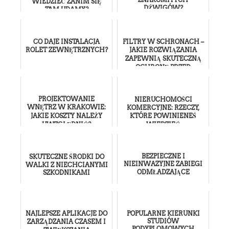
WIEDZIEĆ ZANIM SIĘ
DŹWIGÓW?
TAM UDAMY?
CO DAJE INSTALACJA
FILTRY W SCHRONACH –
ROLET ZEWNĘTRZNYCH?
JAKIE ROZWIĄZANIA
ZAPEWNIĄ SKUTECZNĄ
OCHRONĘ PRZED
ZANIECZYSZCZENIAMI?
PROJEKTOWANIE
NIERUCHOMOŚCI
WNĘTRZ W KRAKOWIE:
KOMERCYJNE: RZECZY,
JAKIE KOSZTY NALEŻY
KTÓRE POWINIENEŚ
UWZGLĘDNIĆ?
WIEDZIEĆ
BEZPIECZNE I
SKUTECZNE ŚRODKI DO
NIEINWAZYJNE ZABIEGI
WALKI Z NIECHCIANYMI
ODMŁADZAJĄCE
SZKODNIKAMI
NAJLEPSZE APLIKACJE DO
POPULARNE KIERUNKI
STUDIÓW
ZARZĄDZANIA CZASEM I
PODYPLOMOWYCH