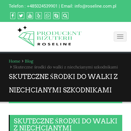
Telefon : +485024539901 | Email:
info@roseline.com.pl
Toggl
navig
Home
Blog
Skuteczne środki do walki z niechcianymi szkodnikami
SKUTECZNE ŚRODKI DO WALKI Z
NIECHCIANYMI SZKODNIKAMI
SKUTECZNE ŚRODKI DO WALKI
Z NIECHCIANYMI