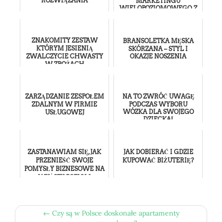
ROZWIĄZANIA
MARKETINGU
WIELOPOZIOMOWEGO, Z
KTÓRYCH KAŻDY MOŻE
SKORZYSTAĆ
ZNAKOMITY ZESTAW
BRANSOLETKA MĘSKA
KTÓRYM JESIENIĄ
SKÓRZANA – STYL I
ZWALCZYCIE CHWASTY
OKAZJE NOSZENIA
W ZBOŻACH
ZARZĄDZANIE ZESPOŁEM
NA TO ZWRÓĆ UWAGĘ
ZDALNYM W FIRMIE
PODCZAS WYBORU
WÓZKA DLA SWOJEGO
USŁUGOWEJ
DZIECKA!
ZASTANAWIAM SIĘ, JAK
JAK DOBIERAĆ I GDZIE
PRZENIEŚĆ SWOJE
KUPOWAĆ BIŻUTERIĘ?
POMYSŁY BIZNESOWE NA
WYŻSZY POZIOM
← Czy są w Polsce doskonałe apartamenty