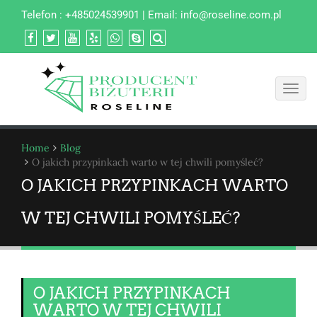
Telefon : +485024539901 | Email:
info@roseline.com.pl
Toggl
navig
Home
Blog
O jakich przypinkach warto w tej chwili pomyśleć?
O JAKICH PRZYPINKACH WARTO
W TEJ CHWILI POMYŚLEĆ?
O JAKICH PRZYPINKACH
WARTO W TEJ CHWILI