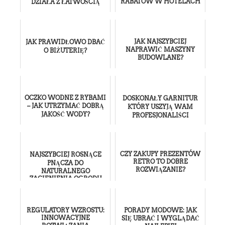
RABATÓW W HOTELACH
DZIAŁA Z ŁATWOŚCIĄ
JAK NAJSZYBCIEJ
JAK PRAWIDŁOWO DBAĆ
NAPRAWIĆ MASZYNY
O BIŻUTERIĘ?
BUDOWLANE?
OCZKO WODNE Z RYBAMI
DOSKONAŁY GARNITUR
– JAK UTRZYMAĆ DOBRĄ
KTÓRY USZYJĄ WAM
JAKOŚĆ WODY?
PROFESJONALIŚCI
CZY ZAKUPY PREZENTÓW
NAJSZYBCIEJ ROSNĄCE
RETRO TO DOBRE
PNĄCZA DO
ROZWIĄZANIE?
NATURALNEGO
ZACIENIENIA OGRODU
REGULATORY WZROSTU:
PORADY MODOWE: JAK
INNOWACYJNE
SIĘ UBRAĆ I WYGLĄDAĆ