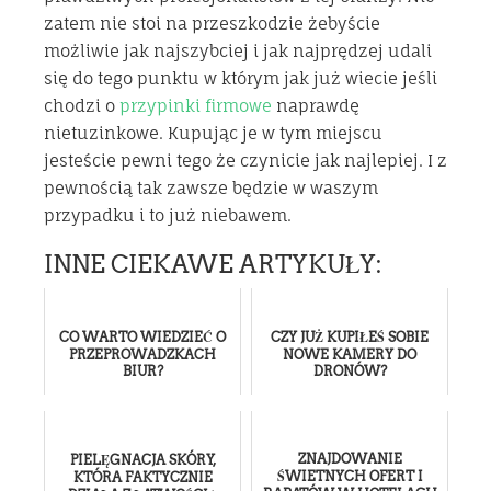
zatem nie stoi na przeszkodzie żebyście
możliwie jak najszybciej i jak najprędzej udali
się do tego punktu w którym jak już wiecie jeśli
chodzi o
przypinki firmowe
naprawdę
nietuzinkowe. Kupując je w tym miejscu
jesteście pewni tego że czynicie jak najlepiej. I z
pewnością tak zawsze będzie w waszym
przypadku i to już niebawem.
INNE CIEKAWE ARTYKUŁY:
CO WARTO WIEDZIEĆ O
CZY JUŻ KUPIŁEŚ SOBIE
PRZEPROWADZKACH
NOWE KAMERY DO
BIUR?
DRONÓW?
ZNAJDOWANIE
PIELĘGNACJA SKÓRY,
ŚWIETNYCH OFERT I
KTÓRA FAKTYCZNIE