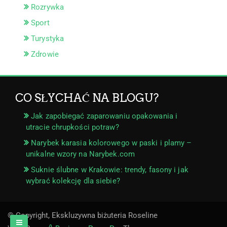
Rozrywka
Sport
Turystyka
Zdrowie
CO SŁYCHAĆ NA BLOGU?
Jak zapobiegać zaparowaniu opakowania i
utracie chrupkości potraw?
Narybek karasia kolorowego w paski i plamy –
unikalne wzory na Narybek.com
Suknie ślubne w Krakowie: trendy, fasony i jak
wybrać kolekcję dla siebie?
© Copyright, Ekskluzywna biżuteria Roseline