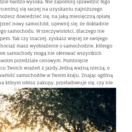
dzie bardzo wysoka. Nie zapomnij sprawdzić tego
ncentruj się raczej na uzyskaniu najniższego
ożesz dowiedzieć się, na jaką miesięczną opłatę
jrzeć nowy samochód, upewnij się, że dokładnie
go samochodu. W rzeczywistości, dlaczego nie
m. Tak czy inaczej, zyskasz więcej ze swojego
t.Chociaż masz wyobrażenie o samochodzie, którego
tóre samochody mogą nie oferować wszystkich
w swoim przedziale cenowym. Pominięcie
cu Twoich wrażeń z jazdy.Jedną ważną rzeczą, o
a wartość samochodów w Twoim kraju. Znając ogólną
a którym robisz zakupy, przeładowuje się, czy nie.