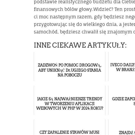
podstawie realistycznego budżetu dla Ciebie
finansowych bólów głowy.Widzieć? Ten pros
ci moc następnym razem, gdy będziesz nego
przygotowując się do wielkiego dnia, a jest
samochód, będziesz chwalił się znajomym o 
INNE CIEKAWE ARTYKUŁY:
IVECO DAIL
ZADZWOŃ PO POMOC DROGOWĄ,
W BRANŻ
ABY UNIKNĄĆ DŁUGIEGO STANIA
NA POBOCZU
JAKIE SĄ NAJWAŻNIEJSZE TRENDY
GDZIE ZAPO
W TWORZENIU APLIKACJI
WEBOWYCH W PHP W 2024 ROKU?
CZY ZAPALENIE STAWÓW MUSI
ZNAJDŹ