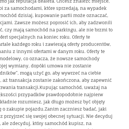
mo jak reputacja dealera. Chcesz znaleźć miejsce,
 stoi za samochodami, które sprzedają, na wypadek
ochód dzisiaj, kupowanie partii może oznaczać,
jami. Zawsze możesz poprosić ich, aby zadzwonili
, czy mają samochód na parkingu, ale nie brzmi to
ert specjalnych na koniec roku. Oferty te
tale każdego roku i zawierają oferty producentów,
aniu z innymi ofertami w danym roku. Oferty te
 modelowy, co oznacza, że ​​nowsze samochody
wojej wymiany, dopóki umowa nie zostanie
dników”, mogą użyć go, aby wywrzeć na ciebie
, aż transakcja zostanie zakończona, aby zapewnić
s trwania transakcji.Kupując samochód, uważaj na
iększości przypadków prawdopodobnie najpierw
okładnie rozumiesz, jak długo możesz być objęty
 o zakupie pojazdu.Zanim zaczniesz badać, jaki
przyjrzeć się swojej obecnej sytuacji. Nie decyduj
ale zdecyduj, który samochód kupisz, na