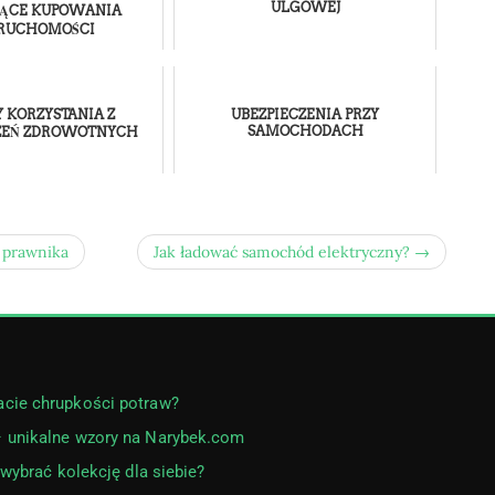
ULGOWEJ
ĄCE KUPOWANIA
RUCHOMOŚCI
 KORZYSTANIA Z
UBEZPIECZENIA PRZY
SAMOCHODACH
CZEŃ ZDROWOTNYCH
 prawnika
Jak ładować samochód elektryczny? →
acie chrupkości potraw?
– unikalne wzory na Narybek.com
 wybrać kolekcję dla siebie?