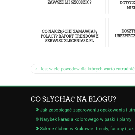
ZAWSZE MI SZKODZIĆ?
DOTYCZ
NIE
KOSZTY
CO NAJCZĘŚCIEJ ZAMAWIAJĄ
UBEZPIE
POLACY? RAPORT TRENDÓW Z
SERWISU ZLECENIA3D.PL
← Jest wiele powodów dla których warto zatrudnić
CO SŁYCHAĆ NA BLOGU?
Jak zapobiegać zaparowaniu opakowania i utr
Narybek karasia kolorowego w paski i plamy 
Suknie ślubne w Krakowie: trendy, fasony i jak