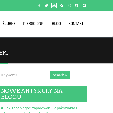
I ŚLUBNE
PIERŚCIONKI
BLOG
KONTAKT
EK.
Search »
NOWE ARTYKUŁY NA
BLOGU
Jak zapobiegać zaparowaniu opakowania i