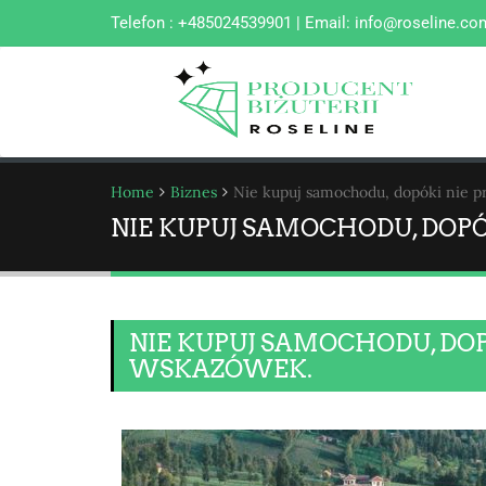
Telefon : +485024539901 | Email:
info@roseline.co
Home
Biznes
Nie kupuj samochodu, dopóki nie p
NIE KUPUJ SAMOCHODU, DOP
NIE KUPUJ SAMOCHODU, DOP
WSKAZÓWEK.