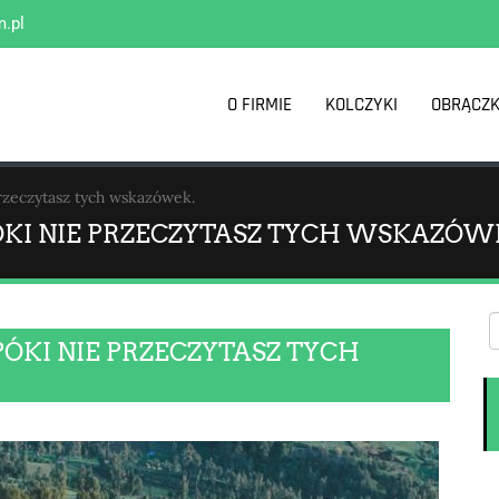
m.pl
O FIRMIE
KOLCZYKI
OBRĄCZK
rzeczytasz tych wskazówek.
ÓKI NIE PRZECZYTASZ TYCH WSKAZÓW
ÓKI NIE PRZECZYTASZ TYCH