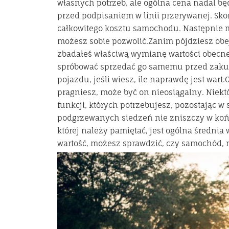
własnych potrzeb, ale ogólna cena nadal bę
przed podpisaniem w linii przerywanej. Sko
całkowitego kosztu samochodu. Następnie m
możesz sobie pozwolić.Zanim pójdziesz obe
zbadałeś właściwą wymianę wartości obecne
spróbować sprzedać go samemu przed zakupe
pojazdu, jeśli wiesz, ile naprawdę jest war
pragniesz, może być on nieosiągalny. Niek
funkcji, których potrzebujesz, pozostając 
podgrzewanych siedzeń nie zniszczy w koń
której należy pamiętać, jest ogólna średni
wartość, możesz sprawdzić, czy samochód, n