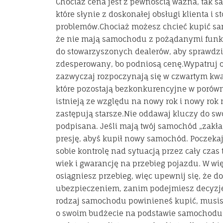
Chociaż cena jest z pewnością ważna, tak sa
które słynie z doskonałej obsługi klienta i
problemów.Chociaż możesz chcieć kupić sam
że nie mają samochodu z pożądanymi funkc
do stowarzyszonych dealerów, aby sprawdzić
zdesperowany, bo podniosą cenę.Wypatruj of
zazwyczaj rozpoczynają się w czwartym kwar
które pozostają bezkonkurencyjne w porówn
istnieją ze względu na nowy rok i nowy rok
zastępują starsze.Nie oddawaj kluczy do s
podpisana. Jeśli mają twój samochód „zakła
presję, abyś kupił nowy samochód. Poczekaj
sobie kontrolę nad sytuacją przez cały cza
wiek i gwarancję na przebieg pojazdu. W w
osiągniesz przebieg, więc upewnij się, że d
ubezpieczeniem, zanim podejmiesz decyzję
rodzaj samochodu powinieneś kupić, musisz 
o swoim budżecie na podstawie samochodu, 