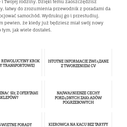
 i Twojej rodziny. Dzięki temu zaoszczędzisz
ty, łatwy do zrozumienia przewodnik z poradami da
cjować samochód. Wydrukuj go i przestudiuj,
em pewien, że kiedy już będziesz miał swój nowy
tym, jak wiele dostałeś.
Y: REWOLUCYJNY KROK
ISTOTNE INFORMACJE ZWIĄZANE
Y TRANSPORTOWEJ
Z TWORZENIEM CV
ZNAĆ SIĘ Z OFERTAMI
NAJWAŻNIEJSZE CECHY
SKLEPÓW?
PORZĄDNYCH ZAKŁADÓW
POGRZEBOWYCH
KIEROWCA NA KACU BEZ TARYFY
 ŚWIETNE PORADY