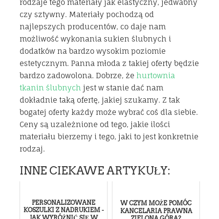
rodzaje tego materiały jak elastyczny, jedwabny
czy sztywny. Materiały pochodzą od
najlepszych producentów, co daje nam
możliwość wykonania sukien ślubnych i
dodatków na bardzo wysokim poziomie
estetycznym. Panna młoda z takiej oferty będzie
bardzo zadowolona. Dobrze, że
hurtownia
tkanin ślubnych
jest w stanie dać nam
dokładnie taką ofertę, jakiej szukamy. Z tak
bogatej oferty każdy może wybrać coś dla siebie.
Ceny są uzależnione od tego, jakie ilości
materiału bierzemy i tego, jaki to jest konkretnie
rodzaj.
INNE CIEKAWE ARTYKUŁY:
PERSONALIZOWANE
W CZYM MOŻE POMÓC
KOSZULKI Z NADRUKIEM -
KANCELARIA PRAWNA
JAK WYRÓŻNIĆ SIĘ W
ZIELONA GÓRA?