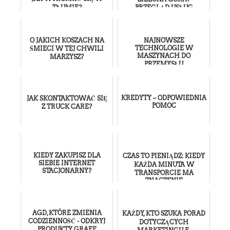
TŁUMIE?
PRZEGLĄD USŁUG
O JAKICH KOSZACH NA
NAJNOWSZE
TECHNOLOGIE W
ŚMIECI W TEJ CHWILI
MASZYNACH DO
MARZYSZ?
PRZEMYSŁU
SPOŻYWCZEGO
KREDYTY – ODPOWIEDNIA
JAK SKONTAKTOWAĆ SIĘ
POMOC
Z TRUCK CARE?
KIEDY ZAKUPISZ DLA
CZAS TO PIENIĄDZ: KIEDY
SIEBIE INTERNET
KAŻDA MINUTA W
STACJONARNY?
TRANSPORCIE MA
ZNACZENIE
AGD, KTÓRE ZMIENIA
KAŻDY, KTO SZUKA PORAD
CODZIENNOŚĆ - ODKRYJ
DOTYCZĄCYCH
PRODUKTY GRAEF