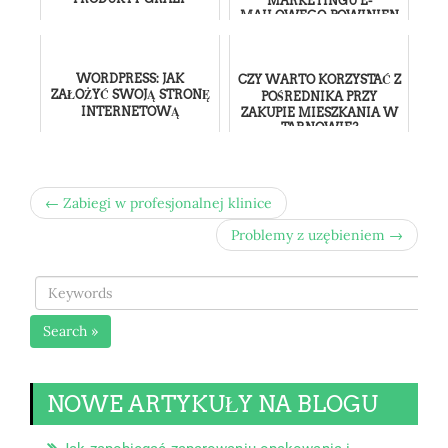
MARKETINGU E-
MAILOWEGO, POWINIEN
TO PRZECZYTAĆ!
WORDPRESS: JAK
CZY WARTO KORZYSTAĆ Z
ZAŁOŻYĆ SWOJĄ STRONĘ
POŚREDNIKA PRZY
INTERNETOWĄ
ZAKUPIE MIESZKANIA W
TARNOWIE?
← Zabiegi w profesjonalnej klinice
Problemy z uzębieniem →
Search »
NOWE ARTYKUŁY NA BLOGU