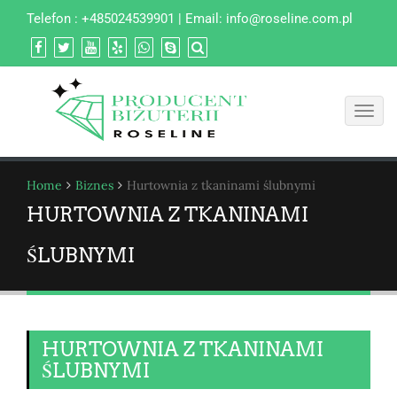
Telefon : +485024539901 | Email:
info@roseline.com.pl
Toggl
navig
Home
Biznes
Hurtownia z tkaninami ślubnymi
HURTOWNIA Z TKANINAMI
ŚLUBNYMI
HURTOWNIA Z TKANINAMI
ŚLUBNYMI