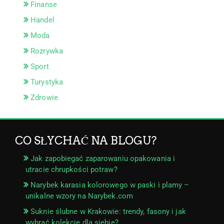
Finanse
Handel
Moda
Rozrywka
Sport
Turystyka
Zdrowie
CO SŁYCHAĆ NA BLOGU?
Jak zapobiegać zaparowaniu opakowania i
utracie chrupkości potraw?
Narybek karasia kolorowego w paski i plamy –
unikalne wzory na Narybek.com
Suknie ślubne w Krakowie: trendy, fasony i jak
wybrać kolekcję dla siebie?