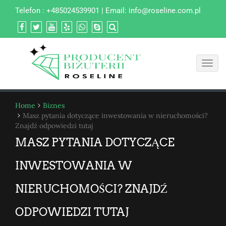
Telefon : +485024539901 | Email:
info@roseline.com.pl
Toggl
navig
Home
Biznes
Masz pytania dotyczące inwestowania w nieruchomości?
Znajdź odpowiedzi tutaj
MASZ PYTANIA DOTYCZĄCE
INWESTOWANIA W
NIERUCHOMOŚCI? ZNAJDŹ
ODPOWIEDZI TUTAJ