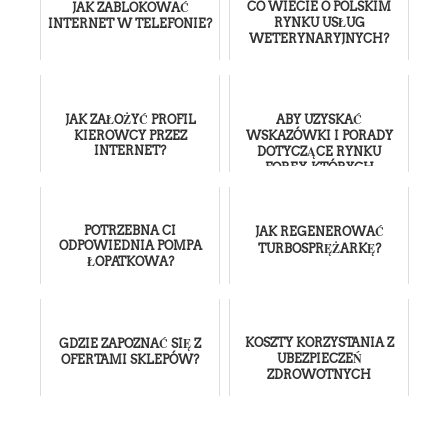
CO WIECIE O POLSKIM
JAK ZABLOKOWAĆ
RYNKU USŁUG
INTERNET W TELEFONIE?
WETERYNARYJNYCH?
JAK ZAŁOŻYĆ PROFIL
ABY UZYSKAĆ
KIEROWCY PRZEZ
WSKAZÓWKI I PORADY
INTERNET?
DOTYCZĄCE RYNKU
FOREX, KTÓRYCH
POTRZEBUJESZ,
PRZECZYTAJ TO
POTRZEBNA CI
JAK REGENEROWAĆ
ODPOWIEDNIA POMPA
TURBOSPRĘŻARKĘ?
ŁOPATKOWA?
KOSZTY KORZYSTANIA Z
GDZIE ZAPOZNAĆ SIĘ Z
UBEZPIECZEŃ
OFERTAMI SKLEPÓW?
ZDROWOTNYCH