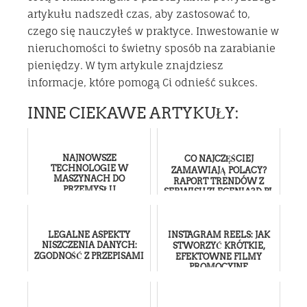
artykułu nadszedł czas, aby zastosować to,
czego się nauczyłeś w praktyce. Inwestowanie w
nieruchomości to świetny sposób na zarabianie
pieniędzy. W tym artykule znajdziesz
informacje, które pomogą Ci odnieść sukces.
INNE CIEKAWE ARTYKUŁY:
NAJNOWSZE
CO NAJCZĘŚCIEJ
TECHNOLOGIE W
ZAMAWIAJĄ POLACY?
MASZYNACH DO
RAPORT TRENDÓW Z
PRZEMYSŁU
SERWISU ZLECENIA3D.PL
SPOŻYWCZEGO
LEGALNE ASPEKTY
INSTAGRAM REELS: JAK
NISZCZENIA DANYCH:
STWORZYĆ KRÓTKIE,
ZGODNOŚĆ Z PRZEPISAMI
EFEKTOWNE FILMY
PROMOCYJNE