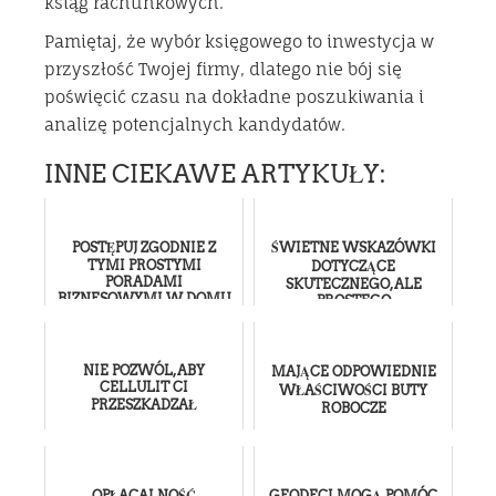
ksiąg rachunkowych.
Pamiętaj, że wybór księgowego to inwestycja w
przyszłość Twojej firmy, dlatego nie bój się
poświęcić czasu na dokładne poszukiwania i
analizę potencjalnych kandydatów.
INNE CIEKAWE ARTYKUŁY:
POSTĘPUJ ZGODNIE Z
ŚWIETNE WSKAZÓWKI
TYMI PROSTYMI
DOTYCZĄCE
PORADAMI
SKUTECZNEGO, ALE
BIZNESOWYMI W DOMU
PROSTEGO
ODCHUDZANIA.
NIE POZWÓL, ABY
MAJĄCE ODPOWIEDNIE
CELLULIT CI
WŁAŚCIWOŚCI BUTY
PRZESZKADZAŁ
ROBOCZE
OPŁACALNOŚĆ
GEODECI MOGĄ POMÓC