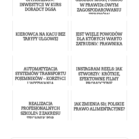
INWESTYCJI W KURS
W PRAWIDŁOWYM
DORADCY DGSA
ZAGOSPODAROWANIU
TERENÓW
KIEROWCA NA KACU BEZ
JEST WIELE POWODÓW
TARYFY ULGOWEJ
DLA KTÓRYCH WARTO
ZATRUDNIĆ PRAWNIKA
AUTOMATYZACJA
INSTAGRAM REELS: JAK
SYSTEMÓW TRANSPORTU
STWORZYĆ KRÓTKIE,
POJEMNIKÓW – KORZYŚCI
EFEKTOWNE FILMY
I WYZWANIA
PROMOCYJNE
REALIZACJA
JAK ZMIENIA SIĘ POLSKIE
PROFESJONALNYCH
PRAWO ALIMENTACYJNE?
SZKOLEŃ Z ZAKRESU
TECHNIK PDR