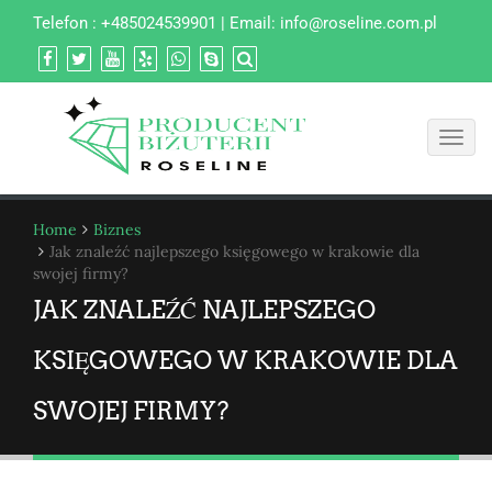
Telefon : +485024539901 | Email:
info@roseline.com.pl
Toggl
navig
Home
Biznes
Jak znaleźć najlepszego księgowego w krakowie dla
swojej firmy?
JAK ZNALEŹĆ NAJLEPSZEGO
KSIĘGOWEGO W KRAKOWIE DLA
SWOJEJ FIRMY?