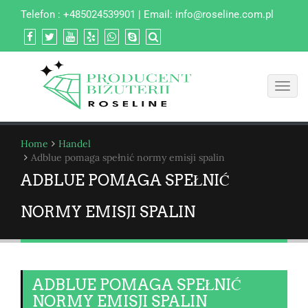
Telefon : +485024539901 | Email:
info@roseline.com.pl
Toggl
navig
Home
Handel
Adblue pomaga spełnić normy emisji spalin
ADBLUE POMAGA SPEŁNIĆ
NORMY EMISJI SPALIN
ADBLUE POMAGA SPEŁNIĆ
NORMY EMISJI SPALIN