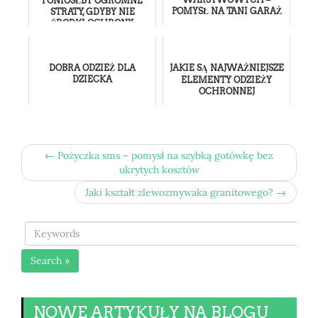
PONIÓSŁBY OGROMNE
POMYSŁ NA TANI GARAŻ
STRATY, GDYBY NIE
ŚRODKI OCHRONY
ROŚLIN
DOBRA ODZIEŻ DLA
JAKIE SĄ NAJWAŻNIEJSZE
DZIECKA
ELEMENTY ODZIEŻY
OCHRONNEJ
← Pożyczka sms – pomysł na szybką gotówkę bez
ukrytych kosztów
Jaki kształt zlewozmywaka granitowego? →
Search »
NOWE ARTYKUŁY NA BLOGU