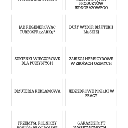
PRODUKTÓW
JEDNORAZOWEGO
UŻYCIA
JAK REGENEROWAĆ
DUŻY WYBÓR BIŻUTERII
TURBOSPRĘŻARKĘ?
MĘSKIEJ
SUKIENKI WIECZOROWE
ZABIEGI HERBICYDOWE
DLA PUSZYSTYCH
W ZBOŻACH OZIMYCH
BIŻUTERIA REKLAMOWA
JEDZ ZDROWE POSIŁKI W
PRACY
PRZEMYSŁ ROLNICZY
GARAŻE Z PŁYT
WARSTWOWYCH –