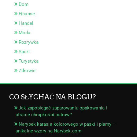
Dom
Finanse
Handel
Moda
Rozrywka
Sport
Turystyka
Zdrowie
CO SŁYCHAĆ NA BLOGU?
Jak zapobiegać zaparowaniu opakowania i
utracie chrupkości potraw?
Narybek karasia kolorowego w paski i plamy –
unikalne wzory na Narybek.com