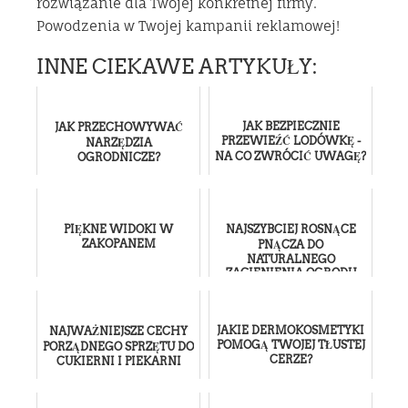
rozwiązanie dla Twojej konkretnej firmy.
Powodzenia w Twojej kampanii reklamowej!
INNE CIEKAWE ARTYKUŁY:
JAK BEZPIECZNIE
JAK PRZECHOWYWAĆ
PRZEWIEŹĆ LODÓWKĘ -
NARZĘDZIA
NA CO ZWRÓCIĆ UWAGĘ?
OGRODNICZE?
PIĘKNE WIDOKI W
NAJSZYBCIEJ ROSNĄCE
ZAKOPANEM
PNĄCZA DO
NATURALNEGO
ZACIENIENIA OGRODU
JAKIE DERMOKOSMETYKI
NAJWAŻNIEJSZE CECHY
POMOGĄ TWOJEJ TŁUSTEJ
PORZĄDNEGO SPRZĘTU DO
CERZE?
CUKIERNI I PIEKARNI