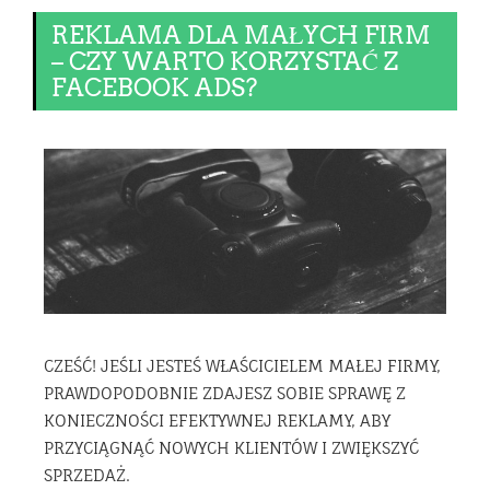
REKLAMA DLA MAŁYCH FIRM
– CZY WARTO KORZYSTAĆ Z
FACEBOOK ADS?
CZEŚĆ! JEŚLI JESTEŚ WŁAŚCICIELEM MAŁEJ FIRMY,
PRAWDOPODOBNIE ZDAJESZ SOBIE SPRAWĘ Z
KONIECZNOŚCI EFEKTYWNEJ REKLAMY, ABY
PRZYCIĄGNĄĆ NOWYCH KLIENTÓW I ZWIĘKSZYĆ
SPRZEDAŻ.