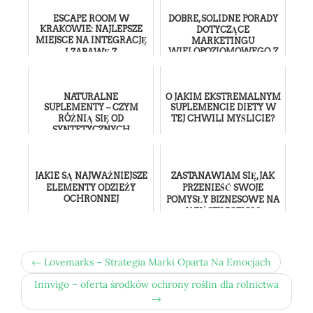
ESCAPE ROOM W
DOBRE, SOLIDNE PORADY
KRAKOWIE: NAJLEPSZE
DOTYCZĄCE
MIEJSCE NA INTEGRACJĘ
MARKETINGU
WIELOPOZIOMOWEGO, Z
I ZABAWĘ Z
KTÓRYCH KAŻDY MOŻE
PRZYJACIÓŁMI
SKORZYSTAĆ
NATURALNE
O JAKIM EKSTREMALNYM
SUPLEMENTY – CZYM
SUPLEMENCIE DIETY W
RÓŻNIĄ SIĘ OD
TEJ CHWILI MYŚLICIE?
SYNTETYCZNYCH
JAKIE SĄ NAJWAŻNIEJSZE
ZASTANAWIAM SIĘ, JAK
ELEMENTY ODZIEŻY
PRZENIEŚĆ SWOJE
OCHRONNEJ
POMYSŁY BIZNESOWE NA
WYŻSZY POZIOM
← Lovemarks – Strategia Marki Oparta Na Emocjach
Innvigo – oferta środków ochrony roślin dla rolnictwa
→