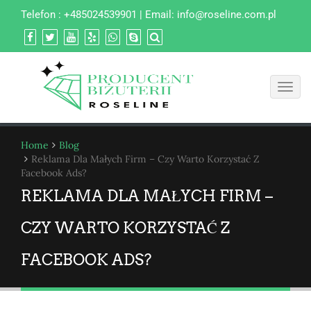
Telefon : +485024539901 | Email:
info@roseline.com.pl
Toggl
navig
Home
Blog
Reklama Dla Małych Firm – Czy Warto Korzystać Z
Facebook Ads?
REKLAMA DLA MAŁYCH FIRM –
CZY WARTO KORZYSTAĆ Z
FACEBOOK ADS?