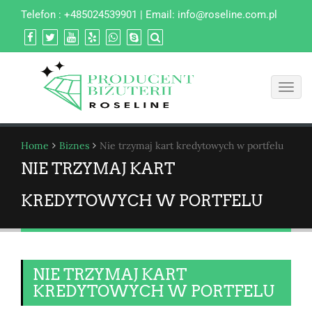
Telefon : +485024539901 | Email:
info@roseline.com.pl
Toggl
navig
Home
Biznes
Nie trzymaj kart kredytowych w portfelu
NIE TRZYMAJ KART
KREDYTOWYCH W PORTFELU
NIE TRZYMAJ KART
KREDYTOWYCH W PORTFELU