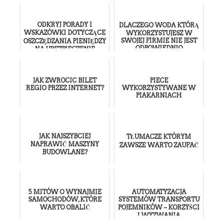
ODKRYJ PORADY I
DLACZEGO WODA KTÓRĄ
WSKAZÓWKI DOTYCZĄCE
WYKORZYSTUJESZ W
SWOJEJ FIRMIE NIE JEST
OSZCZĘDZANIA PIENIĘDZY
ODPOWIEDNIO
NA UBEZPIECZENIE
FILTROWANA?
SAMOCHODU
JAK ZWROCIC BILET
PIECE
REGIO PRZEZ INTERNET?
WYKORZYSTYWANE W
PIAKARNIACH
JAK NAJSZYBCIEJ
TŁUMACZE KTÓRYM
NAPRAWIĆ MASZYNY
ZAWSZE WARTO ZAUFAĆ
BUDOWLANE?
5 MITÓW O WYNAJMIE
AUTOMATYZACJA
SAMOCHODÓW, KTÓRE
SYSTEMÓW TRANSPORTU
WARTO OBALIĆ
POJEMNIKÓW – KORZYŚCI
I WYZWANIA