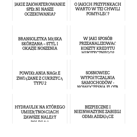
JAKIE ZAKWATEROWANIE
O JAKICH PRZYPINKACH
WARTO W TEJ CHWILI
SPEŁNI NASZE
POMYŚLEĆ?
OCZEKIWANIA?
W JAKI SPOSÓB
BRANSOLETKA MĘSKA
PRZEANALIZOWAĆ
SKÓRZANA – STYL I
OKAZJE NOSZENIA
KOSZTY KREDYTU
HIPOTECZNEGO?
SOSNOWIEC
POWIKŁANIA NAGŁE
WYPOŻYCZALNIA
ZWIĄZANE Z CUKRZYCĄ
SAMOCHODÓW -
TYPU 2
NOWOCZESNA FLOTA
POJAZDÓW
HYDRAULIK NA KTÓREGO
BEZPIECZNE I
NIEINWAZYJNE ZABIEGI
UMIEJĘTNOŚCIACH
ODMŁADZAJĄCE
ZAWSZE NALEŻY
POLEGAĆ