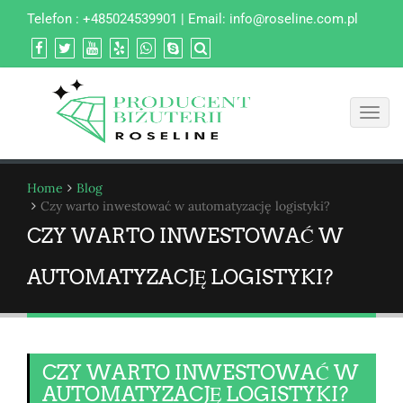
Telefon : +485024539901 | Email:
info@roseline.com.pl
Toggl
navig
Home
Blog
Czy warto inwestować w automatyzację logistyki?
CZY WARTO INWESTOWAĆ W
AUTOMATYZACJĘ LOGISTYKI?
CZY WARTO INWESTOWAĆ W
AUTOMATYZACJĘ LOGISTYKI?