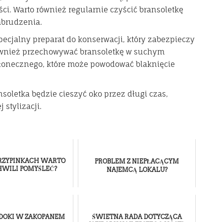
ści. Warto również regularnie czyścić bransoletkę
abrudzenia.
specjalny preparat do konserwacji, który zabezpieczy
ównież przechowywać bransoletkę w suchym
 słonecznego, które może powodować blaknięcie
soletka będzie cieszyć oko przez długi czas,
stylizacji.
PRZYPINKACH WARTO
PROBLEM Z NIEPŁACĄCYM
HWILI POMYŚLEĆ?
NAJEMCĄ LOKALU?
IDOKI W ZAKOPANEM
ŚWIETNA RADA DOTYCZĄCA