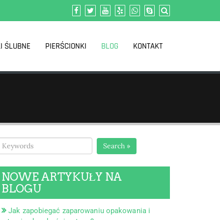
I ŚLUBNE
PIERŚCIONKI
BLOG
KONTAKT
Search »
NOWE ARTYKUŁY NA
BLOGU
Jak zapobiegać zaparowaniu opakowania i