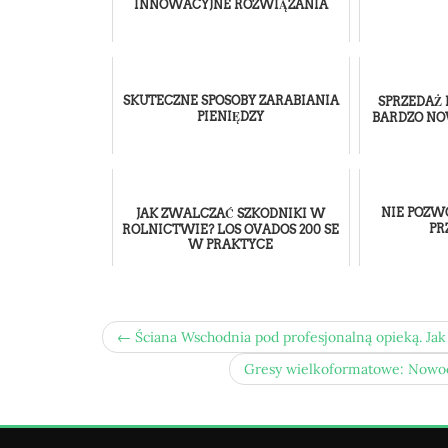
INNOWACYJNE ROZWIĄZANIA
SKUTECZNE SPOSOBY ZARABIANIA
SPRZEDAŻ
PIENIĘDZY
BARDZO N
NIE POZWÓ
JAK ZWALCZAĆ SZKODNIKI W
PR
ROLNICTWIE? LOS OVADOS 200 SE
W PRAKTYCE
← Ściana Wschodnia pod profesjonalną opieką. Ja
Gresy wielkoformatowe: Nowoc