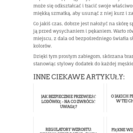
może się odkształcać i tracić swoje właściwo
miękką szmatką, aby usunąć z niej kurz i z
Co jakiś czas, dobrze jest nałożyć na skórę 
ją przed wysychaniem i pękaniem. Warto r
miejscu, z dala od bezpośredniego światła
kolorów.
Dzięki tym prostym zabiegom, skórzana bran
stanowiąc stylowy dodatek do każdej męskiej 
INNE CIEKAWE ARTYKUŁY:
O JAKICH 
JAK BEZPIECZNIE PRZEWIEŹĆ
W TEJ C
LODÓWKĘ - NA CO ZWRÓCIĆ
UWAGĘ?
REGULATORY WZROSTU:
PIĘKNE W