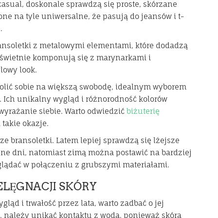
casual, doskonale sprawdzą się proste, skórzane
one na tyle uniwersalne, że pasują do jeansów i t-
.
bransoletki z metalowymi elementami, które dodadzą
i świetnie komponują się z marynarkami i
lowy look.
lić sobie na większą swobodę, idealnym wyborem
 Ich unikalny wygląd i różnorodność kolorów
yrażanie siebie. Warto odwiedzić
biżuterię
 takie okazje.
e bransoletki. Latem lepiej sprawdzą się lżejsze
lne dni, natomiast zimą można postawić na bardziej
glądać w połączeniu z grubszymi materiałami.
LĘGNACJI SKÓRY
ląd i trwałość przez lata, warto zadbać o jej
, należy unikać kontaktu z wodą, ponieważ skóra