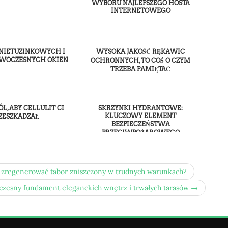
WYBORU NAJLEPSZEGO HOSTA
INTERNETOWEGO
 NIETUZINKOWYCH I
WYSOKA JAKOŚĆ RĘKAWIC
OWOCZESNYCH OKIEN
OCHRONNYCH, TO COŚ O CZYM
TRZEBA PAMIĘTAĆ
L, ABY CELLULIT CI
SKRZYNKI HYDRANTOWE:
KLUCZOWY ELEMENT
ZESZKADZAŁ
BEZPIECZEŃSTWA
PRZECIWPOŻAROWEGO
k zregenerować tabor zniszczony w trudnych warunkach?
zesny fundament eleganckich wnętrz i trwałych tarasów →