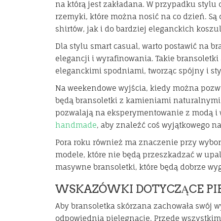
na którą jest zakładana. W przypadku stylu 
rzemyki, które można nosić na co dzień. Są 
shirtów, jak i do bardziej eleganckich koszul
Dla stylu smart casual, warto postawić na 
elegancji i wyrafinowania. Takie bransoletk
eleganckimi spodniami, tworząc spójny i sty
Na weekendowe wyjścia, kiedy można pozwo
będą bransoletki z kamieniami naturalnymi.
pozwalają na eksperymentowanie z modą i w
handmade
, aby znaleźć coś wyjątkowego na
Pora roku również ma znaczenie przy wyborz
modele, które nie będą przeszkadzać w upa
masywne bransoletki, które będą dobrze wy
WSKAZÓWKI DOTYCZĄCE PIE
Aby bransoletka skórzana zachowała swój wyg
odpowiednią pielęgnację. Przede wszystkim