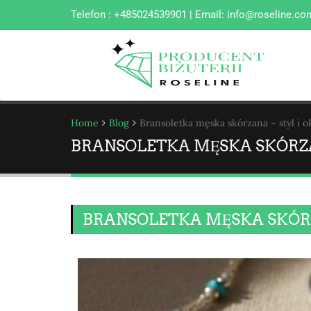
Telefon : +485024539901 | Email:
info@roseline.co
Home
Blog
Bransoletka męska skórzana – styl i o
BRANSOLETKA MĘSKA SKÓRZAN
BRANSOLETKA MĘSKA SKÓRZA