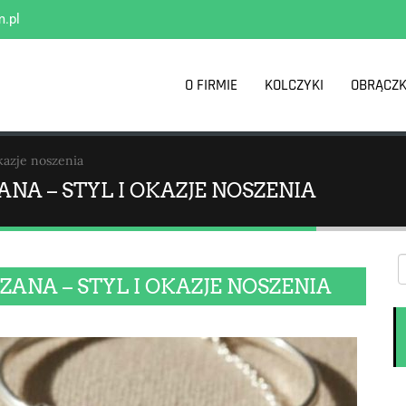
m.pl
O FIRMIE
KOLCZYKI
OBRĄCZK
kazje noszenia
A – STYL I OKAZJE NOSZENIA
NA – STYL I OKAZJE NOSZENIA